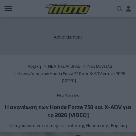
Παράκαμψη
Us
προς
το
acc
κυρίως
περιεχόμενο
me
Breadcrumb
Αρχική
NΕΑ ΤΗΣ ΑΓΟΡΑΣ
Νέα Μοντέλα
Η ανανέωση των Honda Forza 750 και X-ADV για το 2026
[VIDEO]
Νέα Μοντέλα
Η ανανέωση των Honda Forza 750 και X-ADV για
το 2026 [VIDEO]
Νέα χρώματα για τα mega-scooter της Honda στην Ευρώπη