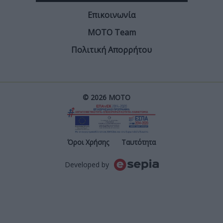
Facebook
Twitter
Email
Από τον
Σπύρο Τσαντήλα
31/7/2026
Το 2019 η BMW είχε κατοχυρώσει στην Υπηρεσία
Πνευματικών Δικαιωμάτων της Ε.Ε. (EUIPO) τις
ονομασίες
Μ1000RR, M1000XR και Μ1300GS
. Αυτή
ήταν ουσιαστικά η πρώτη δήλωση των Γερμανών πως
σκόπευαν να επεκτείνουν τις χάρες της σειράς Μ και
στις μοτοσυκλέτες τους, μετά τα αυτοκίνητα.
Ήταν όμως και κάτι παραπάνω, καθώς τότε η BMW
είχε μόλις δείξει το R1250GS και φυσικά η δήλωση για