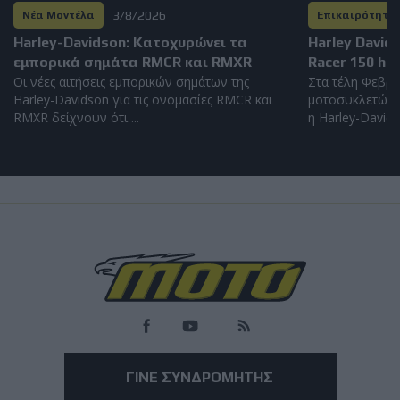
3/8/2026
Νέα Μοντέλα
Επικαιρότητα
Harley-Davidson: Kατοχυρώνει τα
Harley David
εμπορικά σημάτα RMCR και RMXR
Racer 150 hp
Οι νέες αιτήσεις εμπορικών σημάτων της
Στα τέλη Φεβρο
Harley-Davidson για τις ονομασίες RMCR και
μοτοσυκλετών 
RMXR δείχνουν ότι ...
η Harley-Davidso
Νέα Μοντέλα
BMW M1300GS: Από το 2019 το ακούμε, μόλις
εμφανίστηκε για πρώτη φορά!
Ήταν θέμα χρόνου η περιποίηση της σειράς Μ να συναντήσει το GS