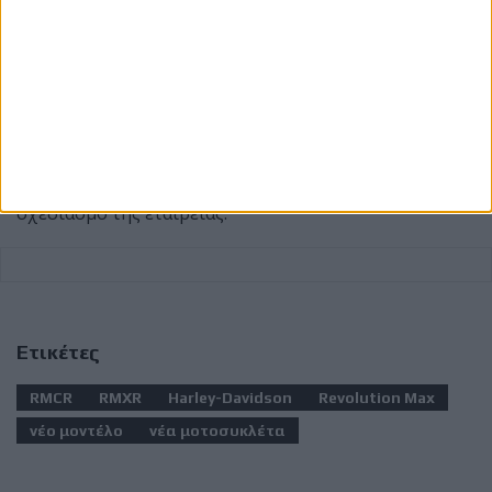
Μέχρι στιγμής, η Harley-Davidson δεν έχει
προχωρήσει σε επίσημες ανακοινώσεις σχετικά με
την παραγωγή των RMCR ή RMXR, επομένως
οποιοδήποτε χρονοδιάγραμμα ή τεχνικό
χαρακτηριστικό παραμένει σε επίπεδο εκτίμησης. Οι
πρόσφατες κατοχυρώσεις δείχνουν πάντως ότι οι δύο
ονομασίες εξακολουθούν να βρίσκονται στον
σχεδιασμό της εταιρείας.
Ετικέτες
RMCR
RMXR
Harley-Davidson
Revolution Max
νέο μοντέλο
νέα μοτοσυκλέτα