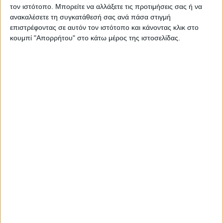
τον ιστότοπο. Μπορείτε να αλλάξετε τις προτιμήσεις σας ή να
ανακαλέσετε τη συγκατάθεσή σας ανά πάσα στιγμή
επιστρέφοντας σε αυτόν τον ιστότοπο και κάνοντας κλικ στο
κουμπί "Απορρήτου" στο κάτω μέρος της ιστοσελίδας.
Το
X-ADV
του
2026
θα είναι διαθέσιμο σε:
Graphite Black
Mat Deep Mud Gray
Pearl Glare White
Νέα ειδική έκδοση
Mat Pearl Glare White με μπλε και
κόκκινα γραφικά, εμπνευσμένα από τα μεγαλύτερα
adventure μοντέλα Transalp και Africa Twin την
οποία μπορείτε να απολαύσετε στο video που
ακολουθεί: