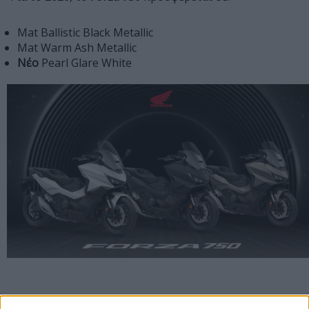
Mat Ballistic Black Metallic
Mat Warm Ash Metallic
Νέο
Pearl Glare White