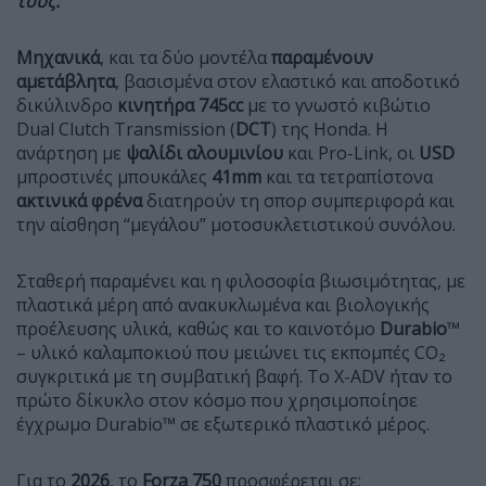
τους.
Μηχανικά
, και τα δύο μοντέλα
παραμένουν
αμετάβλητα
, βασισμένα στον ελαστικό και αποδοτικό
δικύλινδρο
κινητήρα
745cc
με το γνωστό κιβώτιο
Dual Clutch Transmission (
DCT
) της Honda. Η
ανάρτηση με
ψαλίδι
αλουμινίου
και Pro-Link, οι
USD
μπροστινές μπουκάλες
41mm
και τα τετραπίστονα
ακτινικά
φρένα
διατηρούν τη σπορ συμπεριφορά και
την αίσθηση “μεγάλου” μοτοσυκλετιστικού συνόλου.
Σταθερή παραμένει και η φιλοσοφία βιωσιμότητας, με
πλαστικά μέρη από ανακυκλωμένα και βιολογικής
προέλευσης υλικά, καθώς και το καινοτόμο
Durabio
™
– υλικό καλαμποκιού που μειώνει τις εκπομπές CO₂
συγκριτικά με τη συμβατική βαφή. Το X-ADV ήταν το
πρώτο δίκυκλο στον κόσμο που χρησιμοποίησε
έγχρωμο Durabio™ σε εξωτερικό πλαστικό μέρος.
Για το
2026
, το
Forza
750
προσφέρεται σε: