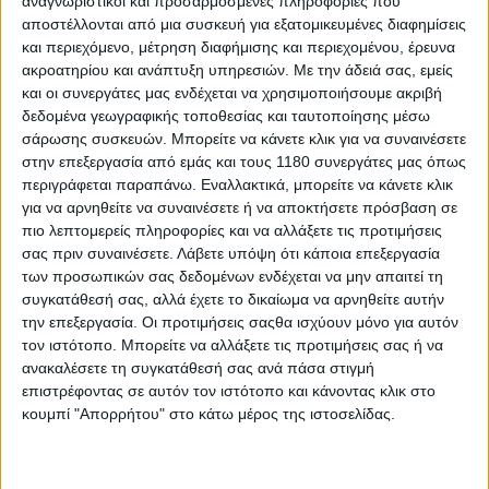
αναγνωριστικοί και προσαρμοσμένες πληροφορίες που
Στο τεύχος που κυκλοφορεί διαβάζετε αναλυτικότατα για τις
αποστέλλονται από μια συσκευή για εξατομικευμένες διαφημίσεις
μοτοσυκλέτες που παρουσιάστηκαν στην Inter...
και περιεχόμενο, μέτρηση διαφήμισης και περιεχομένου, έρευνα
ακροατηρίου και ανάπτυξη υπηρεσιών.
Με την άδειά σας, εμείς
και οι συνεργάτες μας ενδέχεται να χρησιμοποιήσουμε ακριβή
δεδομένα γεωγραφικής τοποθεσίας και ταυτοποίησης μέσω
σάρωσης συσκευών. Μπορείτε να κάνετε κλικ για να συναινέσετε
στην επεξεργασία από εμάς και τους 1180 συνεργάτες μας όπως
περιγράφεται παραπάνω. Εναλλακτικά, μπορείτε να κάνετε κλικ
για να αρνηθείτε να συναινέσετε ή να αποκτήσετε πρόσβαση σε
πιο λεπτομερείς πληροφορίες και να αλλάξετε τις προτιμήσεις
σας πριν συναινέσετε.
Λάβετε υπόψη ότι κάποια επεξεργασία
των προσωπικών σας δεδομένων ενδέχεται να μην απαιτεί τη
συγκατάθεσή σας, αλλά έχετε το δικαίωμα να αρνηθείτε αυτήν
την επεξεργασία. Οι προτιμήσεις σαςθα ισχύουν μόνο για αυτόν
τον ιστότοπο. Μπορείτε να αλλάξετε τις προτιμήσεις σας ή να
Επικαιρότητα
21/10/2014
ανακαλέσετε τη συγκατάθεσή σας ανά πάσα στιγμή
επιστρέφοντας σε αυτόν τον ιστότοπο και κάνοντας κλικ στο
MV Agusta Brutale 8000RR & Brutale Dragster 800R
κουμπί "Απορρήτου" στο κάτω μέρος της ιστοσελίδας.
Πριν λίγο καιρό, είχαμε δημοσιεύσει το πρώτο video teaser
του νέου Brutale Dragster 800RR, στο οποίο...