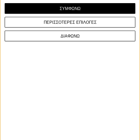
ΣΥΜΦΩΝΩ
ΠΕΡΙΣΣΟΤΕΡΕΣ ΕΠΙΛΟΓΕΣ
Νέα Μοντέλα
3/10/2014
ΔΙΑΦΩΝΩ
KTM Adventure 1050: Αποκάλυψη!
Απ’ όσο το έχουμε ψάξει μέχρι στιγμής, μια και αυτές οι λέξεις
γράφτηκαν καθοδόν ακόμα, οι Έλληνες θ...