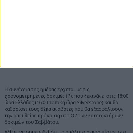
(RC16)
22
Cal Crutchlow
GBR
Castrol
+2.323s
Honda LCR
(RC213V)
23
Toprak
TUR
Pramac
+2.351s
Razgatlioglu
Yamaha
(YZR-M1)*
Η συνέχεια της ημέρας έρχεται με τις
χρονομετρημένες δοκιμές (P), που ξεκινάνε στις 18:00
ώρα Ελλάδας (16:00 τοπική ώρα Silverstone) και θα
καθορίσει τους δέκα αναβάτες που θα εξασφαλίσουν
την απευθείας πρόκριση στο Q2 των κατατακτήριων
δοκιμών του Σαββάτου.
Αξίζει να σημειωθεί ότι το απόλυτο ρεκόρ πίστας στο