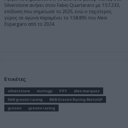
Silverstone ανήκει στον Fabio Quartararo με 1:57.233,
επίδοση που σημείωσε το 2025, ενώ ο ταχύτερος
γύρος σε αγώνα παραμένει το 1:58.895 του Aleix
Espargaro από το 2024.
Ετικέτες
silverstone
motogp
FP1
alex marquez
bk8 gresini racing
BK8 Gresini Racing MotoGP
gresini
gresini racing