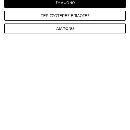
ΣΥΜΦΩΝΩ
Σχετικά Άρθρα
ΠΕΡΙΣΣΟΤΕΡΕΣ ΕΠΙΛΟΓΕΣ
ΔΙΑΦΩΝΩ
7/8/2026
Race News
Επικαιρότητα
MotoGP Silverstone FP1: Ταχύτερος ο
Ο Barry Shee
Alex Marquez μπροστά από τον
Hall of Fame
Bezzecchi [ΑΠΟΤΕΛΕΣΜΑΤΑ]
Ο Barry Sheene
πρώτους αναβά
Ο αναβάτης της Gresini Ducati ξεκίνησε
MotoGP Hall of 
ιδανικά το τριήμερο στο Silverstone, με τον
Marco Bezzecchi ν...