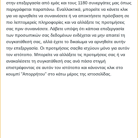
ατυχίες, ενώ ο Ai Ogura συνεχίζει να εντυπωσιάζει
στην επεξεργασία από εμάς και τους 1180 συνεργάτες μας όπως
στη δεύτερη σεζόν του στα MotoGP. Η τέταρτη θέση
περιγράφεται παραπάνω. Εναλλακτικά, μπορείτε να κάνετε κλικ
για να αρνηθείτε να συναινέσετε ή να αποκτήσετε πρόσβαση σε
στην Ουγγαρία ήταν ένα ακόμη βήμα προόδου, αλλά ο
πιο λεπτομερείς πληροφορίες και να αλλάξετε τις προτιμήσεις
Ιάπωνας θέλει πλέον να μειώσει και τη διαφορά από
σας πριν συναινέσετε.
Λάβετε υπόψη ότι κάποια επεξεργασία
τους πρωτοπόρους.
των προσωπικών σας δεδομένων ενδέχεται να μην απαιτεί τη
συγκατάθεσή σας, αλλά έχετε το δικαίωμα να αρνηθείτε αυτήν
Οι χαμένοι της Ουγγαρίας
την επεξεργασία. Οι προτιμήσεις σαςθα ισχύουν μόνο για αυτόν
τον ιστότοπο. Μπορείτε να αλλάξετε τις προτιμήσεις σας ή να
ανακαλέσετε τη συγκατάθεσή σας ανά πάσα στιγμή
Το ατύχημα στην πρώτη στροφή του Balaton Park
επιστρέφοντας σε αυτόν τον ιστότοπο και κάνοντας κλικ στο
επηρέασε αρκετούς πρωταγωνιστές. Ο Fabio Di
κουμπί "Απορρήτου" στο κάτω μέρος της ιστοσελίδας.
Giannantonio βρέθηκε τελευταίος μετά τη σύγκρουση
και έχασε την ευκαιρία για ένα δυνατό αποτέλεσμα,
ενώ ο Fermin Aldeguer είδε επίσης έναν πολλά
υποσχόμενο αγώνα να τελειώνει πρόωρα.
Και οι δύο φτάνουν στο Brno αποφασισμένοι να
επιστρέψουν στους πρωταγωνιστικούς ρόλους.
Ο Bagnaia ανεβάζει ρυθμό