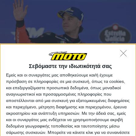
Σεβόμαστε την ιδιωτικότητά σας
Εμείς και οι συνεργάτες μας αποθηκεύουμε και/ή έχουμε
πρόσβαση σε πληροφορίες σε μια συσκευή, όπως τα cookies,
Ο Jorge Martin, από την άλλη, θα προσπαθήσει να
και επεξεργαζόμαστε προσωπικά δεδομένα, όπως μοναδικοί
αφήσει πίσω του το ατύχημα της πρώτης στροφής
αναγνωριστικοί και προσαρμοσμένες πληροφορίες που
στην Ουγγαρία, αν και θα χρειαστεί να εκτίσει ποινή
αποστέλλονται από μια συσκευή για εξατομικευμένες διαφημίσεις
διπλού μακρύτερου γύρου, λόγω της εμπλοκής του
και περιεχόμενο, μέτρηση διαφήμισης και περιεχομένου, έρευνα
στο συμβάν.
ακροατηρίου και ανάπτυξη υπηρεσιών.
Με την άδειά σας, εμείς
και οι συνεργάτες μας ενδέχεται να χρησιμοποιήσουμε ακριβή
Στην ομάδα της Trackhouse, ο Raul Fernandez αναζητά
δεδομένα γεωγραφικής τοποθεσίας και ταυτοποίησης μέσω
επιτέλους ένα αγωνιστικό Σαββατοκύριακο χωρίς
σάρωσης συσκευών. Μπορείτε να κάνετε κλικ για να συναινέσετε