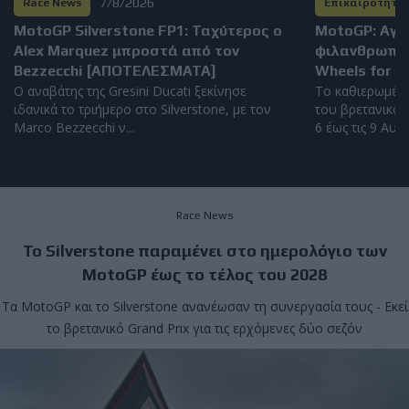
7/8/2026
Race News
Επικαιρότητα
MotoGP Silverstone FP1: Ταχύτερος ο
MotoGP: Αγώ
Alex Marquez μπροστά από τον
φιλανθρωπικ
Bezzecchi [ΑΠΟΤΕΛΕΣΜΑΤΑ]
Wheels for Li
Ο αναβάτης της Gresini Ducati ξεκίνησε
Το καθιερωμέν
ιδανικά το τριήμερο στο Silverstone, με τον
του βρετανικού 
Marco Bezzecchi ν...
6 έως τις 9 Αυγο
Race News
Το Silverstone παραμένει στο ημερολόγιο των
MotoGP έως το τέλος του 2028
Τα MotoGP και το Silverstone ανανέωσαν τη συνεργασία τους - Εκεί
το βρετανικό Grand Prix για τις ερχόμενες δύο σεζόν