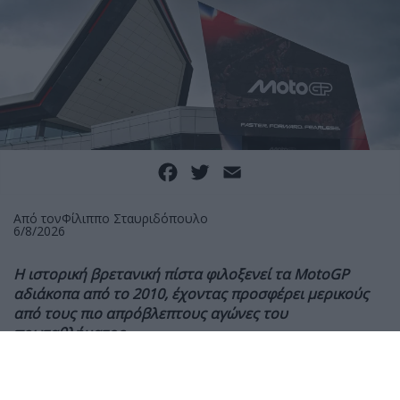
Facebook
Twitter
Email
Από τον
Φίλιππο Σταυριδόπουλο
6/8/2026
Η ιστορική βρετανική πίστα φιλοξενεί τα MotoGP
αδιάκοπα από το 2010, έχοντας προσφέρει μερικούς
από τους πιο απρόβλεπτους αγώνες του
πρωταθλήματος
Λίγες ημέρες πριν από τη διεξαγωγή του Grand Prix
Μεγάλης Βρετανίας 2026, τα MotoGP ανακοίνωσαν την