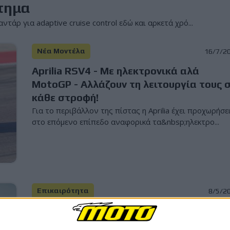
τημα
τάρ για adaptive cruise control εδώ και αρκετά χρό...
Νέα Μοντέλα
16/7/2
Aprilia RSV4 - Με ηλεκτρονικά αλά
MotoGP - Αλλάζουν τη λειτουργία τους 
κάθε στροφή!
Για το περιβάλλον της πίστας η Aprilia έχει προχωρήσε
στο επόμενο επίπεδο αναφορικά τα&nbsp;ηλεκτρο...
Επικαιρότητα
8/5/2
Ο Dani Pedrosa συμμετέχει σε σειρά
βίντεο της ισπανικής τροχαίας