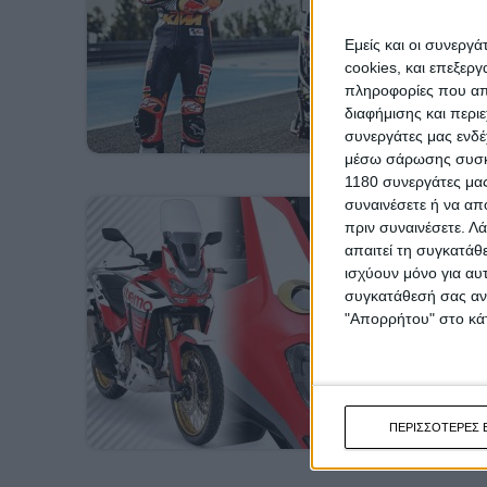
Εμείς και οι συνεργ
cookies, και επεξε
πληροφορίες που απο
διαφήμισης και περι
συνεργάτες μας ενδέ
μέσω σάρωσης συσκευ
1180 συνεργάτες μας
συναινέσετε ή να απ
πριν συναινέσετε.
Λά
απαιτεί τη συγκατάθ
ισχύουν μόνο για αυ
συγκατάθεσή σας ανά
"Απορρήτου" στο κάτ
ΠΕΡΙΣΣΟΤΕΡΕΣ 