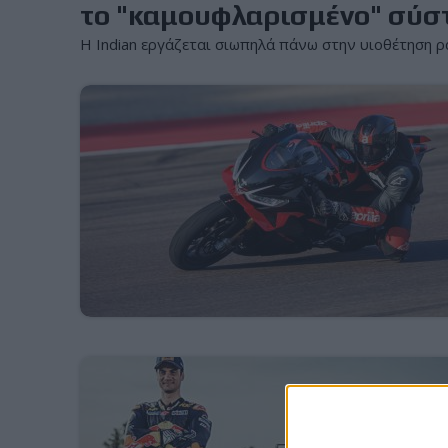
το "καμουφλαρισμένο" σύσ
Η Indian εργάζεται σιωπηλά πάνω στην υιοθέτηση ραν