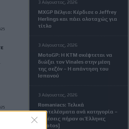
3 Αύγουστος, 2026
MXGP Βέλγιο: Κέρδισε ο Jeffrey
Herlings και πάει ολοταχώς για
τίτλο
025
3 Αύγουστος, 2026
σε
MotoGP: Η KTM σκέφτεται να
διώξει τον Vinales στην μέση
ι
της σεζόν – Η απάντηση του
Ισπανού
3 Αύγουστος, 2026
Romaniacs: Τελικά
025
αποτελέσματα ανά κατηγορία –
Τι θέσεις πήραν οι Έλληνες
[Photos]