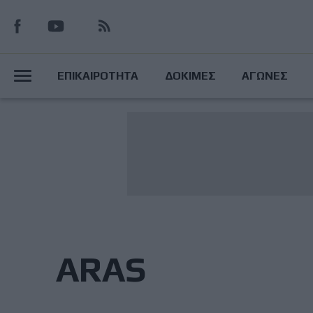
Παράκαμψη
προς
το
Main
κυρίως
ΕΠΙΚΑΙΡΟΤΗΤΑ
ΔΟΚΙΜΕΣ
ΑΓΩΝΕΣ
περιεχόμενο
Menu
ARAS