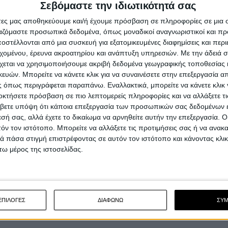
Σεβόμαστε την ιδιωτικότητά σας
Σειρά βίντεο της ισπανικής τροχαίας με πρωταγωνιστ
τον παγκόσμιο πρωταθλητή Dani Pedrosa και τον μ...
άτες μας αποθηκεύουμε και/ή έχουμε πρόσβαση σε πληροφορίες σε μια
ργαζόμαστε προσωπικά δεδομένα, όπως μοναδικοί αναγνωριστικοί και 
στέλλονται από μια συσκευή για εξατομικευμένες διαφημίσεις και περ
εχομένου, έρευνα ακροατηρίου και ανάπτυξη υπηρεσιών.
Με την άδειά σα
χεται να χρησιμοποιήσουμε ακριβή δεδομένα γεωγραφικής τοποθεσίας 
ών. Μπορείτε να κάνετε κλικ για να συναινέσετε στην επεξεργασία απ
 όπως περιγράφεται παραπάνω. Εναλλακτικά, μπορείτε να κάνετε κλικ γ
οκτήσετε πρόσβαση σε πιο λεπτομερείς πληροφορίες και να αλλάξετε τι
Επικαιρότητα
18/3/2
βετε υπόψη ότι κάποια επεξεργασία των προσωπικών σας δεδομένων ε
Honda - Σύστημα ADAS που βασίζεται σ
εσή σας, αλλά έχετε το δικαίωμα να αρνηθείτε αυτήν την επεξεργασία. 
τόν τον ιστότοπο. Μπορείτε να αλλάξετε τις προτιμήσεις σας ή να ανακα
κάμερες αντί για ραντάρ
 πάσα στιγμή επιστρέφοντας σε αυτόν τον ιστότοπο και κάνοντας κλι
Πέντε χρόνια μετά την παρουσίαση των πρώτων
ω μέρος της ιστοσελίδας.
μοτοσυκλετών παραγωγής με ραντάρ και συστήματα
υποβοήθησ...
ΕΠΙΛΟΓΕΣ
ΔΙΑΦΩΝΩ
ΣΥ