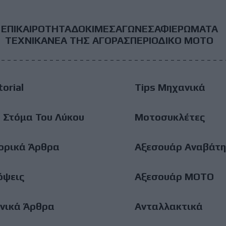
ΕΠΙΚΑΙΡΟΤΗΤΑ
ΔΟΚΙΜΕΣ
ΑΓΩΝΕΣ
ΑΦΙΕΡΩΜΑΤΑ
ooter
ΤΕΧΝΙΚΑ
ΝΕΑ ΤΗΣ ΑΓΟΡΑΣ
ΠΕΡΙΟΔΙΚΟ ΜΟΤΟ
ain
torial
Tips Μηχανικά
enu
 Στόμα Του Λύκου
Μοτοσυκλέτες
ορικά Άρθρα
Αξεσουάρ Αναβάτη
όψεις
Αξεσουάρ ΜΟΤΟ
νικά Άρθρα
Ανταλλακτικά