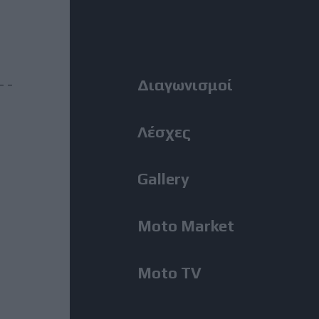
MotoGP: Ο Lecuona θα
Right
αντικαταστήσει τον Aldeguer
στο Silverstone
Menu
Διαγωνισμοί
31 Ιούλιος, 2026
BMW M1300GS: Από το 2019 το
ακούμε, μόλις εμφανίστηκε για
Λέσχες
πρώτη φορά!
Gallery
31 Ιούλιος, 2026
Romaniacs, 2η Μέρα: Νίκη
Moto Market
Κουζή και αποτελέσματα ανά
κατηγορία – Τι θέση πήραν οι
άλλοι Έλληνες [Photos]
Moto TV
31 Ιούλιος, 2026