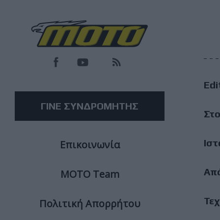
F
M
Edi
M
ΓΙΝΕ ΣΥΝΔΡΟΜΗΤΗΣ
Στο
Ιστ
Επικοινωνία
Απ
ΜΟΤΟ Team
Τεχ
Πολιτική Απορρήτου