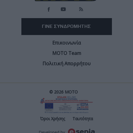
ΓΙΝΕ ΣΥΝΔΡΟΜΗΤΗΣ
Επικοινωνία
ΜΟΤΟ Team
Πολιτική Απορρήτου
© 2026 ΜΟΤΟ
Post
Όροι Χρήσης
Ταυτότητα
Developed by