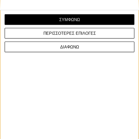
ΣΥΜΦΩΝΩ
ΠΕΡΙΣΣΟΤΕΡΕΣ ΕΠΙΛΟΓΕΣ
ΔΙΑΦΩΝΩ
Υπόλοιπα πρωταθλήματα
2/4/2026
IoMTT: O Nathan Harrison με την ομάδα H&H
Motorcycles και το 2026
Μετά από μια πολύ θετική σεζόν το 2025, ο Nathan Harrison
παραμένει στην H&amp;H Motorcycles με την ...