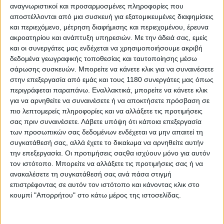
καιρού - Νικητής του Senior TT ο Dean Harrison
αναγνωριστικοί και προσαρμοσμένες πληροφορίες που
Οι ακραίες καιρικές συνθήκες που ταλαιπώρησαν τη
αποστέλλονται από μια συσκευή για εξατομικευμένες διαφημίσεις
διοργάνωση σε όλη τη διάρκεια της εβδομάδας ανάγκασ...
και περιεχόμενο, μέτρηση διαφήμισης και περιεχομένου, έρευνα
ακροατηρίου και ανάπτυξη υπηρεσιών.
Με την άδειά σας, εμείς
και οι συνεργάτες μας ενδέχεται να χρησιμοποιήσουμε ακριβή
δεδομένα γεωγραφικής τοποθεσίας και ταυτοποίησης μέσω
σάρωσης συσκευών. Μπορείτε να κάνετε κλικ για να συναινέσετε
στην επεξεργασία από εμάς και τους 1180 συνεργάτες μας όπως
περιγράφεται παραπάνω. Εναλλακτικά, μπορείτε να κάνετε κλικ
για να αρνηθείτε να συναινέσετε ή να αποκτήσετε πρόσβαση σε
πιο λεπτομερείς πληροφορίες και να αλλάξετε τις προτιμήσεις
σας πριν συναινέσετε.
Λάβετε υπόψη ότι κάποια επεξεργασία
των προσωπικών σας δεδομένων ενδέχεται να μην απαιτεί τη
συγκατάθεσή σας, αλλά έχετε το δικαίωμα να αρνηθείτε αυτήν
την επεξεργασία. Οι προτιμήσεις σαςθα ισχύουν μόνο για αυτόν
τον ιστότοπο. Μπορείτε να αλλάξετε τις προτιμήσεις σας ή να
Υπόλοιπα πρωταθλήματα
3/6/2026
ανακαλέσετε τη συγκατάθεσή σας ανά πάσα στιγμή
επιστρέφοντας σε αυτόν τον ιστότοπο και κάνοντας κλικ στο
Isle of Man TT, Supersport: Ο Michael Dunlop πέτυχε
κουμπί "Απορρήτου" στο κάτω μέρος της ιστοσελίδας.
την 34η νίκη του
Ο Michael Dunlop MBE κέρδισε τον πρώτο αγώνα της