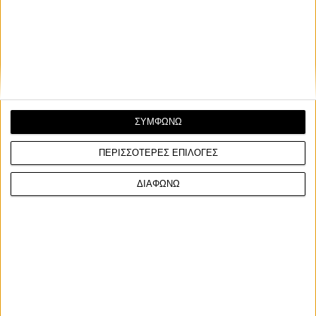
Λέσχη Φίλων Κλασικής Μοτοσικλέτας
Η Ελληνική Λέσχη Φίλων Κλασικής Μοτοσικλέτας
διοργανώνει τον πιο απαιτητικό αγώνα της, για 21η φορά,...
ΣΥΜΦΩΝΩ
ΠΕΡΙΣΣΟΤΕΡΕΣ ΕΠΙΛΟΓΕΣ
ΔΙΑΦΩΝΩ
ΓΙΝΕ ΣΥΝΔΡΟΜΗΤΗΣ
Επικοινωνία
ΜΟΤΟ Team
Πολιτική Απορρήτου