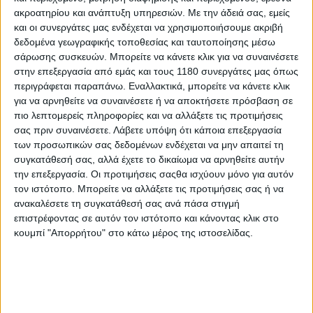
ακροατηρίου και ανάπτυξη υπηρεσιών.
Με την άδειά σας, εμείς
και οι συνεργάτες μας ενδέχεται να χρησιμοποιήσουμε ακριβή
Επικαιρότητα
3/6/2026
δεδομένα γεωγραφικής τοποθεσίας και ταυτοποίησης μέσω
σάρωσης συσκευών. Μπορείτε να κάνετε κλικ για να συναινέσετε
Παζάρι κλασικών μοτοσυκλετών και
στην επεξεργασία από εμάς και τους 1180 συνεργάτες μας όπως
ανταλλακτικών στο κατάστημα του πρωταθλητή
περιγράφεται παραπάνω. Εναλλακτικά, μπορείτε να κάνετε κλικ
Βασίλη Γουρουνά
για να αρνηθείτε να συναινέσετε ή να αποκτήσετε πρόσβαση σε
Παζάρι με κλασικές μοτοσυκλέτες, πολλά ανταλλακτικά και
πιο λεπτομερείς πληροφορίες και να αλλάξετε τις προτιμήσεις
άλλα μοναδικά αντικείμενα του παλιού αγωνιζόμενου και
σας πριν συναινέσετε.
Λάβετε υπόψη ότι κάποια επεξεργασία
πρωταθλητή Βασίλη Γουρουνά περιμένει όσους επισκεφτούν
των προσωπικών σας δεδομένων ενδέχεται να μην απαιτεί τη
το κατάστημά του στην Καισαριανή το...
συγκατάθεσή σας, αλλά έχετε το δικαίωμα να αρνηθείτε αυτήν
την επεξεργασία. Οι προτιμήσεις σαςθα ισχύουν μόνο για αυτόν
Λέσχες
τον ιστότοπο. Μπορείτε να αλλάξετε τις προτιμήσεις σας ή να
ανακαλέσετε τη συγκατάθεσή σας ανά πάσα στιγμή
Έκθεση Ιστορικής Μοτοσυκλέτας στο χώρο του
επιστρέφοντας σε αυτόν τον ιστότοπο και κάνοντας κλικ στο
Ζαππείου την Κυριακή 15 Ιουνίου
κουμπί "Απορρήτου" στο κάτω μέρος της ιστοσελίδας.
Την Κυριακή 15 Ιουνίου, ώρες 9:00 - 13:00, η Ελληνική Λέσχη
Φίλων Κλασικής Μοτοσυκλέτας με αφορμή τα...
Επικαιρότητα
21o Classic Endurance - Έρχεται από την Ελληνική