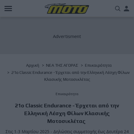
Παράκαμψη
Us
προς
το
acc
κυρίως
περιεχόμενο
me
Breadcrumb
Αρχική
NΕΑ ΤΗΣ ΑΓΟΡΑΣ
Επικαιρότητα
21o Classic Endurance - Έρχεται από την Ελληνική Λέσχη Φίλων
Κλασικής Μοτοσικλέτας
Επικαιρότητα
21o Classic Endurance - Έρχεται από την
Ελληνική Λέσχη Φίλων Κλασικής
Μοτοσικλέτας
Στις 1-3 Μαρτίου 2025 - Δηλώσεις συμμετοχής έως Δευτέρα 24