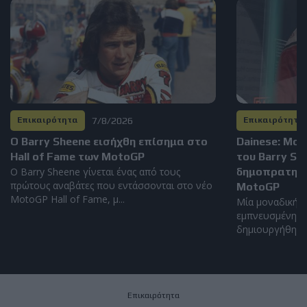
7/8/2026
Επικαιρότητα
Επικαιρότητα
Ο Barry Sheene εισήχθη επίσημα στο
Dainese: Μο
Hall of Fame των MotoGP
του Barry S
Ο Barry Sheene γίνεται ένας από τους
δημοπρατηθεί
πρώτους αναβάτες που εντάσσονται στο νέο
MotoGP
MotoGP Hall of Fame, μ...
Μία μοναδική α
εμπνευσμένη απ
δημιουργήθηκε α
Επικαιρότητα