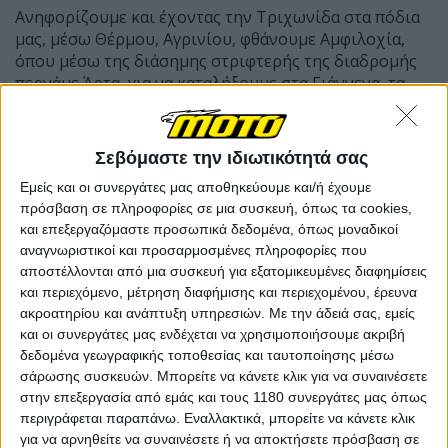
Ανηφορίζουμε και έχοντας την Τριχωνίδα στα πόδια
μας, μέσω Θέρμου, Αγρινίου, φθάνουμε Αμφιλοχία,
όπου μέσω της διάσημης στριφτερής της διαδρομής
περνάμε Άρτα, για να καταλήξουμε στα Γιάννενα, τα
οποία θα είναι και η βάση μας για το τριήμερο.
Η 2η μέρα επιφυλάσσει μοναδικές διαδρομές στην
ιστορική περιοχή του Πωγωνίου, στα βορειοδυτικά
Σεβόμαστε την ιδιωτικότητά σας
των Ιωαννίνων, στην εσχατιά της Ελλάδας.
Εμείς και οι συνεργάτες μας αποθηκεύουμε και/ή έχουμε
πρόσβαση σε πληροφορίες σε μια συσκευή, όπως τα cookies,
Ένα οδοιπορικό που περνά από τα χωριά
και επεξεργαζόμαστε προσωπικά δεδομένα, όπως μοναδικοί
Πρωτόπαππας, Μαζαράκι, Παρακάλαμος, Σιταριά,
αναγνωριστικοί και προσαρμοσμένες πληροφορίες που
Πωγωνιανή, Μερόπη, Κεφαλόβρυσο, Βασιλικό,
αποστέλλονται από μια συσκευή για εξατομικευμένες διαφημίσεις
Μαυροβούνι, Καλπάκι (όπου θα φωνάξουμε το δικό
και περιεχόμενο, μέτρηση διαφήμισης και περιεχομένου, έρευνα
μας “ΟΧΙ”), για να καταλήξει και πάλι στα Γιάννενα.
ακροατηρίου και ανάπτυξη υπηρεσιών.
Με την άδειά σας, εμείς
και οι συνεργάτες μας ενδέχεται να χρησιμοποιήσουμε ακριβή
δεδομένα γεωγραφικής τοποθεσίας και ταυτοποίησης μέσω
σάρωσης συσκευών. Μπορείτε να κάνετε κλικ για να συναινέσετε
στην επεξεργασία από εμάς και τους 1180 συνεργάτες μας όπως
περιγράφεται παραπάνω. Εναλλακτικά, μπορείτε να κάνετε κλικ
για να αρνηθείτε να συναινέσετε ή να αποκτήσετε πρόσβαση σε