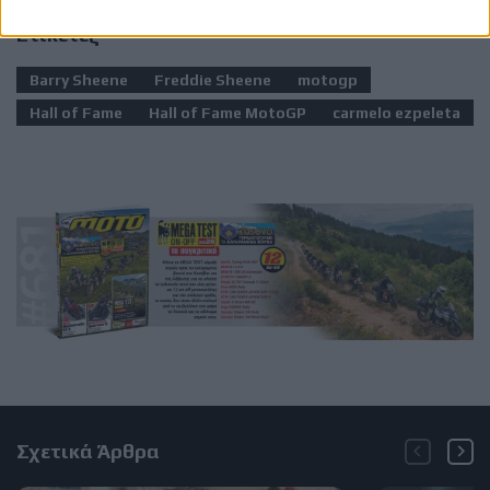
Ετικέτες
Barry Sheene
Freddie Sheene
motogp
Hall of Fame
Hall of Fame MotoGP
carmelo ezpeleta
Σχετικά Άρθρα