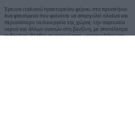
Έρευνα ιταλικού πρακτορείου φέρνει στο προσκήνιο
ένα φαινόμενο που φαίνεται να απασχολεί ολοένα και
περισσότερο τα συνεργεία της χώρας: την παρουσία
νερού και άλλων ουσιών στη βενζίνη, με αποτέλεσμα
αυξημένες βλάβες σε αυτοκίνητα, μοτοσυκλέτες και
scooter.
Σύμφωνα με μαρτυρίες μηχανικών, τους τελευταίους
μήνες έχουν αυξηθεί αισθητά τα οχήματα που
φτάνουν στα συνεργεία μετά από ανεφοδιασμό,
παρουσιάζοντας δυσκολία εκκίνησης ή ακόμη και
πλήρη διακοπή λειτουργίας του κινητήρα.
Ο Giancarlo Lanza, ιδιοκτήτης συνεργείου στη Ρώμη,
δήλωσε χαρακτηριστικά ότι μέσα σε 50 χρόνια
εργασίας δεν είχε συναντήσει τόσα περιστατικά με
παρουσία νερού σε βενζίνη όσο τους τελευταίους έξι
μήνες. Αντίστοιχη είναι και η εικόνα στα δίκυκλα, με
τον μηχανικό Roberto Federici να αναφέρει πως οι