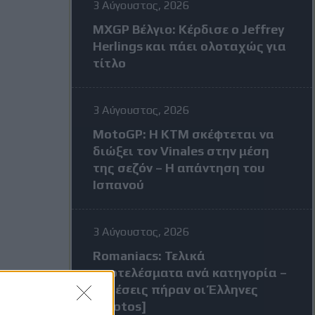
3 Αύγουστος, 2026
MXGP Βέλγιο: Κέρδισε ο Jeffrey
Herlings και πάει ολοταχώς για
τίτλο
3 Αύγουστος, 2026
MotoGP: Η KTM σκέφτεται να
διώξει τον Vinales στην μέση
της σεζόν – Η απάντηση του
Ισπανού
3 Αύγουστος, 2026
Romaniacs: Τελικά
αποτελέσματα ανά κατηγορία –
Τι θέσεις πήραν οι Έλληνες
[Photos]