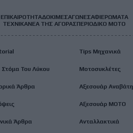
ΕΠΙΚΑΙΡΟΤΗΤΑ
ΔΟΚΙΜΕΣ
ΑΓΩΝΕΣ
ΑΦΙΕΡΩΜΑΤΑ
ooter
ΤΕΧΝΙΚΑ
ΝΕΑ ΤΗΣ ΑΓΟΡΑΣ
ΠΕΡΙΟΔΙΚΟ ΜΟΤΟ
ain
torial
Tips Μηχανικά
enu
 Στόμα Του Λύκου
Μοτοσυκλέτες
ορικά Άρθρα
Αξεσουάρ Αναβάτη
όψεις
Αξεσουάρ ΜΟΤΟ
νικά Άρθρα
Ανταλλακτικά