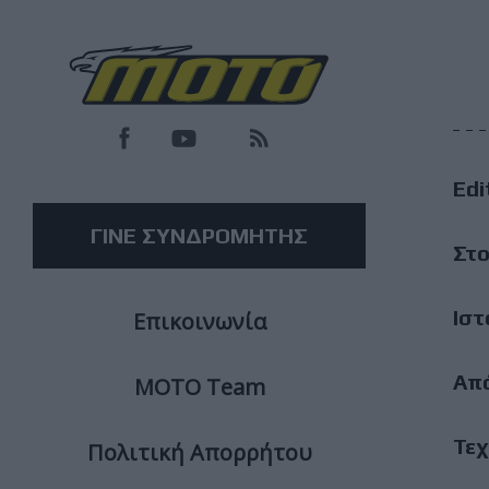
F
M
Edi
M
ΓΙΝΕ ΣΥΝΔΡΟΜΗΤΗΣ
Στο
Ιστ
Επικοινωνία
Απ
ΜΟΤΟ Team
Τεχ
Πολιτική Απορρήτου