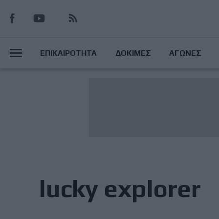
Παράκαμψη
προς
το
Main
κυρίως
ΕΠΙΚΑΙΡΟΤΗΤΑ
ΔΟΚΙΜΕΣ
ΑΓΩΝΕΣ
περιεχόμενο
Menu
lucky explorer