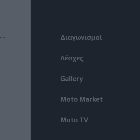
MotoGP: Ο Lecuona θα
Right
αντικαταστήσει τον Aldeguer
στο Silverstone
Menu
Διαγωνισμοί
31 Ιούλιος, 2026
BMW M1300GS: Από το 2019 το
ακούμε, μόλις εμφανίστηκε για
Λέσχες
πρώτη φορά!
Gallery
31 Ιούλιος, 2026
Romaniacs, 2η Μέρα: Νίκη
Moto Market
Κουζή και αποτελέσματα ανά
κατηγορία – Τι θέση πήραν οι
άλλοι Έλληνες [Photos]
Moto TV
31 Ιούλιος, 2026