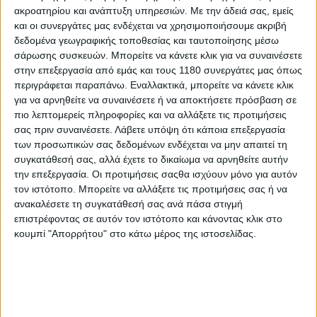
ακροατηρίου και ανάπτυξη υπηρεσιών.
Με την άδειά σας, εμείς
και οι συνεργάτες μας ενδέχεται να χρησιμοποιήσουμε ακριβή
Επικαιρότητα
5/8/2026
δεδομένα γεωγραφικής τοποθεσίας και ταυτοποίησης μέσω
σάρωσης συσκευών. Μπορείτε να κάνετε κλικ για να συναινέσετε
Ducati: Επενδύει 121 εκατομμύρια ευρώ σε έρευνα
στην επεξεργασία από εμάς και τους 1180 συνεργάτες μας όπως
και ανάπτυξη – Με κρατική επιχορήγηση τα 33,5
περιγράφεται παραπάνω. Εναλλακτικά, μπορείτε να κάνετε κλικ
Πάνω από 99 εκατ. ευρώ θα διατεθούν σε έρευνα και
για να αρνηθείτε να συναινέσετε ή να αποκτήσετε πρόσβαση σε
ανάπτυξη, με το κράτος να χρηματοδοτεί το πρόγραμμα μέσω
πιο λεπτομερείς πληροφορίες και να αλλάξετε τις προτιμήσεις
μη επιστρεπτέας επιχορήγησης. Το ιταλικό Υπουργείο
σας πριν συναινέσετε.
Λάβετε υπόψη ότι κάποια επεξεργασία
Επιχειρήσεων ενέκρινε την πρόταση ανάπτ...
των προσωπικών σας δεδομένων ενδέχεται να μην απαιτεί τη
συγκατάθεσή σας, αλλά έχετε το δικαίωμα να αρνηθείτε αυτήν
Επικαιρότητα
την επεξεργασία. Οι προτιμήσεις σαςθα ισχύουν μόνο για αυτόν
τον ιστότοπο. Μπορείτε να αλλάξετε τις προτιμήσεις σας ή να
CEO Dainese: “Η εξαγορά ήταν ό,τι καλύτερο
ανακαλέσετε τη συγκατάθεσή σας ανά πάσα στιγμή
μπορούσε να μας συμβεί”
επιστρέφοντας σε αυτόν τον ιστότοπο και κάνοντας κλικ στο
Ο Angel Sanchez, Διευθύνων Σύμβουλος της θρυλικής
κουμπί "Απορρήτου" στο κάτω μέρος της ιστοσελίδας.
ιταλικής εταιρείας εξοπλισμού αναβάτη σπάει τη σιω...
Επικαιρότητα
Μοτοσυκλέτα 300 ίππων με κυψέλες υδρογόνου -
Μπορείς και εσύ να την φτιάξεις χάρη στο MIT