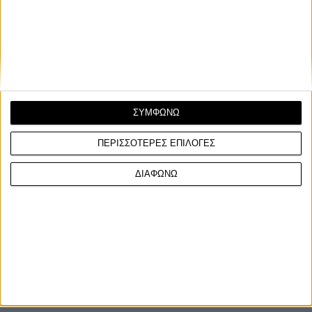
Ομάδα φοιτητών του ΜΙΤ εξέλιξε μοτοσυκλέτα βασιζόμενη
σε ένα Ducati 900SS δημιουργώντας μια “ανοικτή...
ΣΥΜΦΩΝΩ
ΠΕΡΙΣΣΟΤΕΡΕΣ ΕΠΙΛΟΓΕΣ
ΔΙΑΦΩΝΩ
ΓΙΝΕ ΣΥΝΔΡΟΜΗΤΗΣ
Επικοινωνία
ΜΟΤΟ Team
Πολιτική Απορρήτου