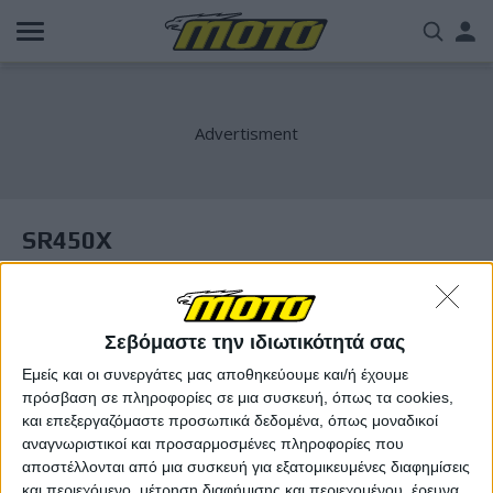
Παράκαμψη
Us
προς
το
acc
κυρίως
περιεχόμενο
me
SR450X
Σεβόμαστε την ιδιωτικότητά σας
Εμείς και οι συνεργάτες μας αποθηκεύουμε και/ή έχουμε
πρόσβαση σε πληροφορίες σε μια συσκευή, όπως τα cookies,
και επεξεργαζόμαστε προσωπικά δεδομένα, όπως μοναδικοί
αναγνωριστικοί και προσαρμοσμένες πληροφορίες που
αποστέλλονται από μια συσκευή για εξατομικευμένες διαφημίσεις
και περιεχόμενο, μέτρηση διαφήμισης και περιεχομένου, έρευνα