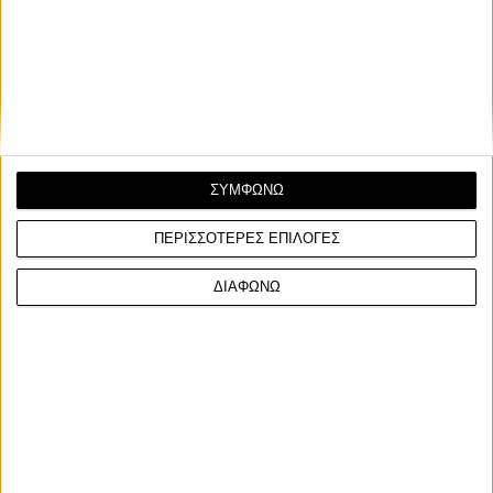
δικύλινδρο σκούτερ στα 400κυβικά, και με ραντάρ!
Στο Μιλάνο η Voge παρουσίασε το δικύλινδρο 400άρι
SR450X, το πρώτο σύγχρονο δικύλινδρο σκούτερ μετά ...
ΣΥΜΦΩΝΩ
ΠΕΡΙΣΣΟΤΕΡΕΣ ΕΠΙΛΟΓΕΣ
ΔΙΑΦΩΝΩ
ΓΙΝΕ ΣΥΝΔΡΟΜΗΤΗΣ
Επικοινωνία
ΜΟΤΟ Team
Πολιτική Απορρήτου