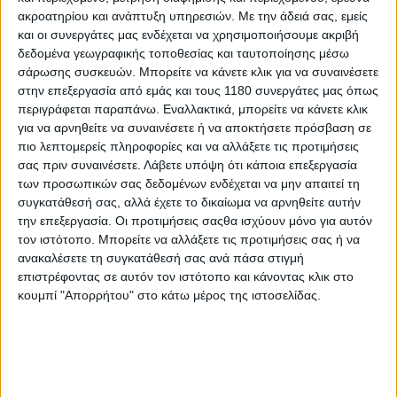
ακροατηρίου και ανάπτυξη υπηρεσιών.
Με την άδειά σας, εμείς
και οι συνεργάτες μας ενδέχεται να χρησιμοποιήσουμε ακριβή
Νέα Μοντέλα
15/7/2026
δεδομένα γεωγραφικής τοποθεσίας και ταυτοποίησης μέσω
σάρωσης συσκευών. Μπορείτε να κάνετε κλικ για να συναινέσετε
Cyclone RT400 – Νέο σκούτερ με τον δικύλινδρο
στην επεξεργασία από εμάς και τους 1180 συνεργάτες μας όπως
κινητήρα του Voge SR450X
περιγράφεται παραπάνω. Εναλλακτικά, μπορείτε να κάνετε κλικ
Η εταιρεία που ήρθε στα τέλη της περασμένης χρονιάς στην
για να αρνηθείτε να συναινέσετε ή να αποκτήσετε πρόσβαση σε
Ελλάδα μέσω της Mototrend (KYMCO, Voge, Yadea, TGB,
πιο λεπτομερείς πληροφορίες και να αλλάξετε τις προτιμήσεις
Gemini) ετοιμάζεται να λανσάρει στην Κίνα ένα
σας πριν συναινέσετε.
Λάβετε υπόψη ότι κάποια επεξεργασία
ολοκαίνουργιο σκούτερ, το μεγαλύτερο σε κυβισ...
των προσωπικών σας δεδομένων ενδέχεται να μην απαιτεί τη
συγκατάθεσή σας, αλλά έχετε το δικαίωμα να αρνηθείτε αυτήν
Επικαιρότητα
την επεξεργασία. Οι προτιμήσεις σαςθα ισχύουν μόνο για αυτόν
τον ιστότοπο. Μπορείτε να αλλάξετε τις προτιμήσεις σας ή να
Voge SR450X – Άνοιξαν οι προπαραγγελίες με
ανακαλέσετε τη συγκατάθεσή σας ανά πάσα στιγμή
έκπτωση ανάλογη της προκαταβολής – Πότε
επιστρέφοντας σε αυτόν τον ιστότοπο και κάνοντας κλικ στο
προβλέπονται παραδόσεις
κουμπί "Απορρήτου" στο κάτω μέρος της ιστοσελίδας.
Αν κρίνουμε από τις αντιδράσεις του κοινού στην πρόσφατη
Έκθεση Μοτοσυκλέτας στο Metropolitan Expo, ...
Νέα Μοντέλα
EICMA: Voge SR450X 2026 - Το 1ο σύγχρονο