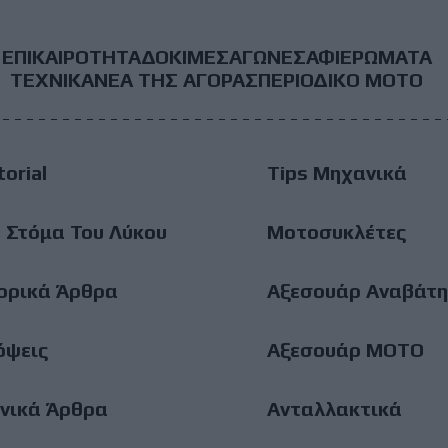
ΕΠΙΚΑΙΡΟΤΗΤΑ
ΔΟΚΙΜΕΣ
ΑΓΩΝΕΣ
ΑΦΙΕΡΩΜΑΤΑ
ooter
ΤΕΧΝΙΚΑ
ΝΕΑ ΤΗΣ ΑΓΟΡΑΣ
ΠΕΡΙΟΔΙΚΟ ΜΟΤΟ
ain
torial
Tips Μηχανικά
enu
 Στόμα Του Λύκου
Μοτοσυκλέτες
ορικά Άρθρα
Αξεσουάρ Αναβάτη
όψεις
Αξεσουάρ ΜΟΤΟ
νικά Άρθρα
Ανταλλακτικά