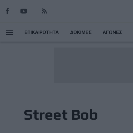
Παράκαμψη
προς
το
Main
κυρίως
ΕΠΙΚΑΙΡΟΤΗΤΑ
ΔΟΚΙΜΕΣ
ΑΓΩΝΕΣ
περιεχόμενο
Menu
Street Bob