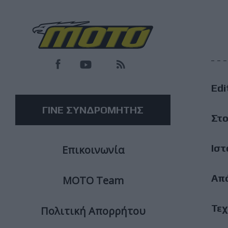
F
M
Edi
M
ΓΙΝΕ ΣΥΝΔΡΟΜΗΤΗΣ
Στο
Ιστ
Επικοινωνία
Απ
ΜΟΤΟ Team
Τεχ
Πολιτική Απορρήτου