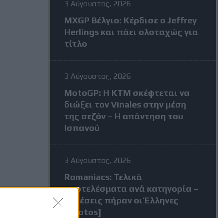
3 Αύγουστος, 2026
MXGP Βέλγιο: Κέρδισε ο Jeffrey
Herlings και πάει ολοταχώς για
τίτλο
3 Αύγουστος, 2026
MotoGP: Η KTM σκέφτεται να
διώξει τον Vinales στην μέση
της σεζόν – Η απάντηση του
Ισπανού
3 Αύγουστος, 2026
Romaniacs: Τελικά
αποτελέσματα ανά κατηγορία –
Τι θέσεις πήραν οι Έλληνες
[Photos]