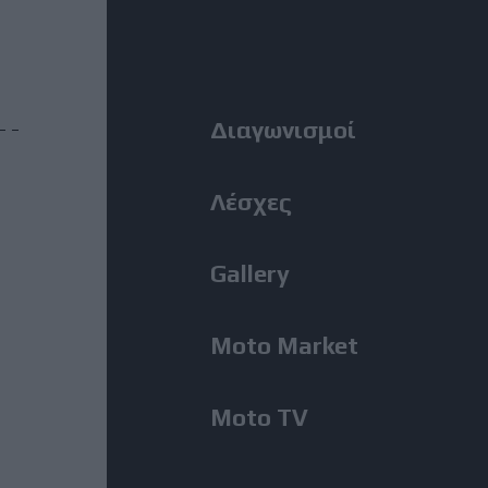
MotoGP: Ο Lecuona θα
Right
αντικαταστήσει τον Aldeguer
στο Silverstone
Menu
Διαγωνισμοί
31 Ιούλιος, 2026
BMW M1300GS: Από το 2019 το
ακούμε, μόλις εμφανίστηκε για
Λέσχες
πρώτη φορά!
Gallery
31 Ιούλιος, 2026
Romaniacs, 2η Μέρα: Νίκη
Moto Market
Κουζή και αποτελέσματα ανά
κατηγορία – Τι θέση πήραν οι
άλλοι Έλληνες [Photos]
Moto TV
31 Ιούλιος, 2026