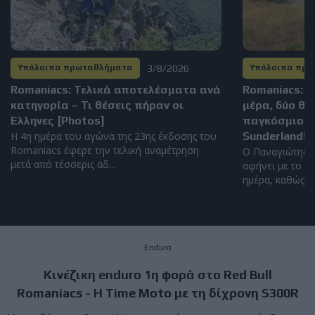
3/8/2026
Υπόλοιπα πρωταθλήματα
Υπόλοιπα πρ
Romaniacs: Τελικά αποτελέσματα ανά
Romaniacs: Τ
κατηγορία – Τι θέσεις πήραν οι
μέρα, δύο θέ
Έλληνες [Photos]
παγκόσμιο 
Η 4η ημέρα του αγώνα της 23ης έκδοσης του
Sunderland!
Romaniacs έφερε την τελική αναμέτρηση
Ο Παναγιώτης Κ
μετά από τέσσερις αδ...
αφήνει με το σ
ημέρα, καθώς κα
Enduro
Kινέζικη enduro 1η φορά στο Red Bull
Romaniacs - Η Time Moto με τη δίχρονη S300R