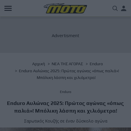
Παράκαμψη
Us
προς
το
acc
κυρίως
περιεχόμενο
me
Breadcrumb
Αρχική
NΕΑ ΤΗΣ ΑΓΟΡΑΣ
Enduro
Enduro Αυλώνας 2025: Πρώτος αγώνας «όπως παλιά»!
Μπόλικη λάσπη και χιλιόμετρα!
Enduro
Enduro Αυλώνας 2025: Πρώτος αγώνας «όπως
παλιά»! Μπόλικη λάσπη και χιλιόμετρα!
Σαρωτικός Κουζής σε έναν δύσκολο αγώνα