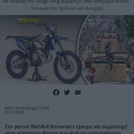
Με αναβάτη τον Songyi Yang συμμετέχει στην κατηγορία Bronze -
Τελείωσε τον Πρόλογο και συνεχίζει
Facebook
Twitter
Email
Από τον
Θοδωρή Ξύδη
29/7/2026
Στο φετινό Red Bull Romaniacs έχουμε και συμμετοχή
στην κατηγορία Bronze των enduro μοτοσυκλετών