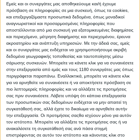
εμπειρία για να περάσεις γρήγορα χωρίς να κολλήσεις,
Εμείς και οι συνεργάτες μας αποθηκεύουμε και/ή έχουμε
το οποίο είναι βέβαιο εύκολο να το πεις εκ των
πρόσβαση σε πληροφορίες σε μια συσκευή, όπως τα cookies,
υστέρων αλλά εκείνη την στιγμή και με δεδομένο πως
και επεξεργαζόμαστε προσωπικά δεδομένα, όπως μοναδικοί
δεν φαινόταν εύκολα η παγίδα ήταν εύκολο να γίνει το
αναγνωριστικοί και προσαρμοσμένες πληροφορίες που
λάθος. Αυτό δεν σημαίνει πως δεν υπήρχαν αρκετοί
αποστέλλονται από μια συσκευή για εξατομικευμένες διαφημίσεις
που μπόρεσαν να πάρουν την γρήγορη απόφαση και να
και περιεχόμενο, μέτρηση διαφήμισης και περιεχομένου, έρευνα
πατήσουν έξω από τα λούκια χωρίς να κολλήσουν.
ακροατηρίου και ανάπτυξη υπηρεσιών.
Με την άδειά σας, εμείς
Μοναδική παραφωνία από πλευράς της διοργάνωσης
και οι συνεργάτες μας ενδέχεται να χρησιμοποιήσουμε ακριβή
είναι πως η κορδέλα σε ένα δύσκολο σημείο άνοιξε
δεδομένα γεωγραφικής τοποθεσίας και ταυτοποίησης μέσω
σάρωσης συσκευών. Μπορείτε να κάνετε κλικ για να συναινέσετε
κατά την διάρκεια της ειδικής αντί για το τέλος του
στην επεξεργασία από εμάς και τους 1180 συνεργάτες μας όπως
πρώτου γύρου, δημιουργώντας μία μικρή διαφορά σε
περιγράφεται παραπάνω. Εναλλακτικά, μπορείτε να κάνετε κλικ
όποιον δεν χρειάστηκε να περάσει από εκεί. Πέρα από
για να αρνηθείτε να συναινέσετε ή να αποκτήσετε πρόσβαση σε
το μικρό αυτό θέμα δεν μεταφέρθηκε σε εμάς κατά την
πιο λεπτομερείς πληροφορίες και να αλλάξετε τις προτιμήσεις
παρουσία που είχαμε εκεί οποιοδήποτε ζήτημα, το
σας πριν συναινέσετε.
Λάβετε υπόψη ότι κάποια επεξεργασία
αντίθετο ήταν αρκετοί όσοι μίλησαν για έναν δύσκολο
των προσωπικών σας δεδομένων ενδέχεται να μην απαιτεί τη
αλλά συναρπαστικό αγώνα, από εκείνους που νιώθεις
συγκατάθεσή σας, αλλά έχετε το δικαίωμα να αρνηθείτε αυτήν
πως έχεις κατακτήσει κάτι, απλά ολοκληρώνοντάς
την επεξεργασία. Οι προτιμήσεις σαςθα ισχύουν μόνο για αυτόν
τους! Φάνηκε πως η προσπάθεια ήταν να γίνει ένας
τον ιστότοπο. Μπορείτε να αλλάξετε τις προτιμήσεις σας ή να
σκληρός πρώτος αγώνας που να ευνοεί την εμπειρία
ανακαλέσετε τη συγκατάθεσή σας ανά πάσα στιγμή
και την αντοχή και να δώσει σε όλους τους
επιστρέφοντας σε αυτόν τον ιστότοπο και κάνοντας κλικ στο
συμμετέχοντες την ευκαιρία να είναι περήφανοι που