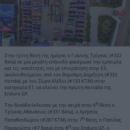
Στην τρίτη θέση της ημέρας ο Γιάννης Τρίγκας (#322
Beta) σε μία μεγάλη επάνοδο φανέρωσε την εμπειρία
και τις ικανότητές του με επικράτηση στην Ε3,
ακολουθούμενος από τον Βαρσάμη Δημήτρη (#332
Honda), με τον Ζώρα Αλέξιο (#133 KTM) στην
κατηγορία Ε1, να κλείνει την πρώτη πεντάδα της
Enduro GP.
η
Την δεκάδα έκλεισαν με την σειρά στην 6
θέση ο
Τρίγκας Αθανάσιος (#331 Beta), ο Χρήστος
η
Παπαθεοδώρου (#287 KTM) στην 7
θέση, ο Παπιλας
η
Παναγιώτης (#7 Beta) στην 8
της Enduro GP, ο