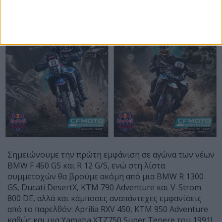
Σημειώνουμε την πρώτη εμφάνιση σε αγώνα των νέων
BMW F 450 GS και R 12 G/S, ενώ στη λίστα
συμμετοχών θα βρούμε ακόμη από μια BMW R 1300
GS, Ducati DesertX, KTM 790 Adventure και V-Strom
800 DE, αλλά και κάμποσες αναπάντεχες εμφανίσεις
από το παρελθόν: Aprilia RXV 450, KTM 950 Adventure
καθώς και μια Yamaha XTZ750 Super Tenere του 1991!