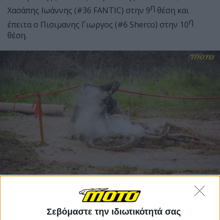
η
Χασάπης Ιωάννης (#36 FANTIC) στην 9
θέση και
η
έπειτα ο Πισιμανης Γιωργος (#6 Sherco) στην 10
θέση.
Σεβόμαστε την ιδιωτικότητά σας
Ο αγώνας είχε αρκετά δύσκολα σημεία που απαιτούσε