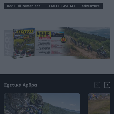
Red Bull Romaniacs
CFMOTO 450 ΜΤ
adventure
Σχετικά Άρθρα