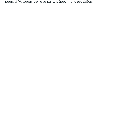
κουμπί "Απορρήτου" στο κάτω μέρος της ιστοσελίδας.
πήραν μέρος σε μία τέτοια δοκιμασία.