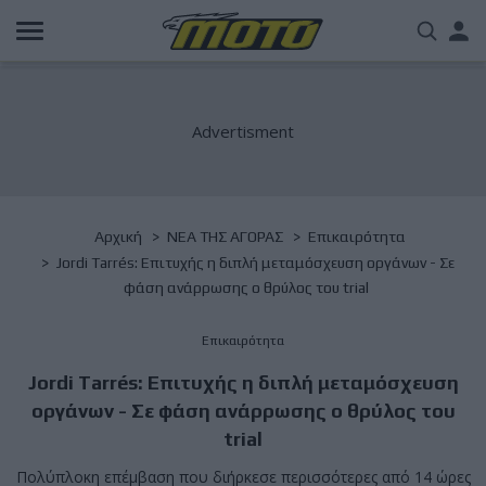
Παράκαμψη
Us
προς
το
acc
κυρίως
περιεχόμενο
me
Breadcrumb
Αρχική
NΕΑ ΤΗΣ ΑΓΟΡΑΣ
Επικαιρότητα
Jordi Tarrés: Επιτυχής η διπλή μεταμόσχευση οργάνων - Σε
φάση ανάρρωσης ο θρύλος του trial
Επικαιρότητα
Jordi Tarrés: Επιτυχής η διπλή μεταμόσχευση
οργάνων - Σε φάση ανάρρωσης ο θρύλος του
trial
Πολύπλοκη επέμβαση που διήρκεσε περισσότερες από 14 ώρες