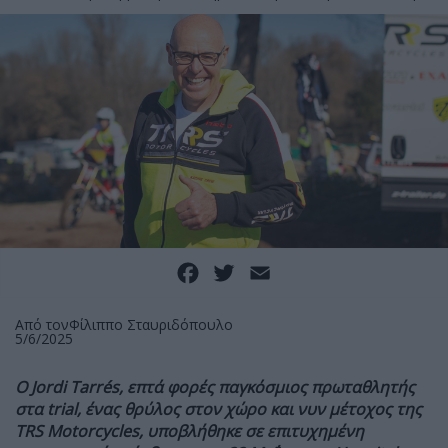
Facebook
Twitter
Email
Από τον
Φίλιππο Σταυριδόπουλο
5/6/2025
Ο
Jordi
Tarré
s, επτά φορές παγκόσμιος πρωταθλητής
στα
trial, ένας θρύλος στον χώρο και νυν μέτοχος της
TRS
Motorcycles, υποβλήθηκε σε επιτυχημένη