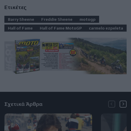
Ετικέτες
Barry Sheene
Freddie Sheene
motogp
Hall of Fame
Hall of Fame MotoGP
carmelo ezpeleta
Σχετικά Άρθρα