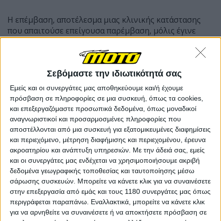
Η επέμβαση, αποτέλεσμα μιας κλινικής κατάστασης
που απαιτούσε επείγουσα παρέμβαση, μόλις έγινε
διαθέσιμος ένας συμβατός δότης. Όλα προχώρησαν
γρήγορα μόλις επιβεβαιώθηκε η διαθεσιμότητα
οργάνων και η ομάδα μεταμοσχεύσεων στο Hospital
Clínic, ένα διεθνώς αναγνωρισμένο κέντρο για
Σεβόμαστε την ιδιωτικότητά σας
μεταμοσχεύσεις του είδους, ολοκλήρωσε με επιτυχία
Εμείς και οι συνεργάτες μας αποθηκεύουμε και/ή έχουμε
τη επεμβαση, θέτοντας σε μια διαδικασία ανάρρωσης
πρόσβαση σε πληροφορίες σε μια συσκευή, όπως τα cookies,
για τον Καταλανό οδηγό.
και επεξεργαζόμαστε προσωπικά δεδομένα, όπως μοναδικοί
αναγνωριστικοί και προσαρμοσμένες πληροφορίες που
αποστέλλονται από μια συσκευή για εξατομικευμένες διαφημίσεις
Μετά από αρκετές ημέρες στη Μονάδα Εντατικής
και περιεχόμενο, μέτρηση διαφήμισης και περιεχομένου, έρευνα
Θεραπείας, ο Tarrés εξήλθε από τη ΜΕΘ και τώρα
ακροατηρίου και ανάπτυξη υπηρεσιών.
Με την άδειά σας, εμείς
βρίσκεται σε θάλαμο, όπου συνεχίζει τη διαδικασία
και οι συνεργάτες μας ενδέχεται να χρησιμοποιήσουμε ακριβή
ανάρρωσής του, με την υποστήριξη της οικογένειας,
δεδομένα γεωγραφικής τοποθεσίας και ταυτοποίησης μέσω
των φίλων και των συναδέλφων του από τον κόσμο
σάρωσης συσκευών. Μπορείτε να κάνετε κλικ για να συναινέσετε
του μηχανοκίνητου αθλητισμού, οι οποίοι έχουν
στην επεξεργασία από εμάς και τους 1180 συνεργάτες μας όπως
αρχίσει σταδιακά να τον επισκέπτονται. Η πρόοδός
περιγράφεται παραπάνω. Εναλλακτικά, μπορείτε να κάνετε κλικ
του είναι θετική και τα πρώτα σημάδια ανάρρωσης
για να αρνηθείτε να συναινέσετε ή να αποκτήσετε πρόσβαση σε
είναι ενθαρρυντικά.