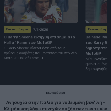
7/8/2026
Επικαιρότητα
Επικαιρότητα
Ο Barry Sheene εισήχθη επίσημα στο
Dainese: Μο
Hall of Fame των MotoGP
του Barry S
Ο Barry Sheene γίνεται ένας από τους
δημοπρατηθεί
πρώτους αναβάτες που εντάσσονται στο νέο
MotoGP
MotoGP Hall of Fame, μ...
Μία μοναδική α
εμπνευσμένη απ
δημιουργήθηκε α
Επικαιρότητα
Ανησυχία στην Ιταλία για νοθευμένη βενζίνη -
Κλιμάκωση λόγω συνεχών αυξήσεων των τιμών