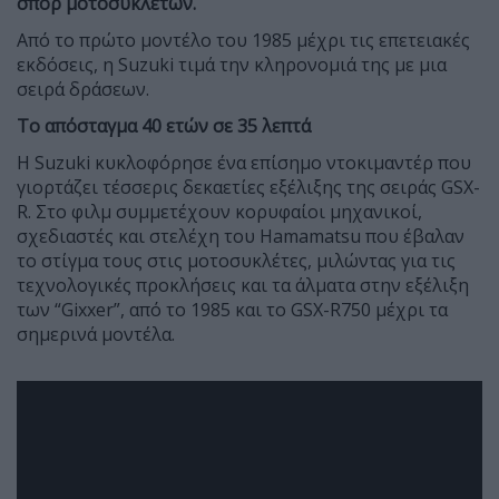
σπορ μοτοσυκλετών.
Από το πρώτο μοντέλο του 1985 μέχρι τις επετειακές
εκδόσεις, η Suzuki τιμά την κληρονομιά της με μια
σειρά δράσεων.
Το απόσταγμα 40 ετών σε 35 λεπτά
Η Suzuki κυκλοφόρησε ένα επίσημο ντοκιμαντέρ
που
γιορτάζει τέσσερις δεκαετίες εξέλιξης της σειράς GSX-
R. Στο φιλμ συμμετέχουν κορυφαίοι μηχανικοί,
σχεδιαστές και στελέχη του Hamamatsu που έβαλαν
το στίγμα τους στις μοτοσυκλέτες, μιλώντας για τις
τεχνολογικές προκλήσεις και τα άλματα στην εξέλιξη
των “Gixxer”, από το 1985 και το GSX-R750 μέχρι τα
σημερινά μοντέλα.