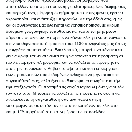
αναγνωριστικοί και προσαρμοσμένες πληροφορίες που
αποστέλλονται από μια συσκευή για εξατομικευμένες διαφημίσεις
Επετειακές
εκδόσεις
GSX-R 40th Anniversary
και περιεχόμενο, μέτρηση διαφήμισης και περιεχομένου, έρευνα
ακροατηρίου και ανάπτυξη υπηρεσιών.
Με την άδειά σας, εμείς
Όλες οι επετειακές GSX-R που παρουσιάστηκαν
και οι συνεργάτες μας ενδέχεται να χρησιμοποιήσουμε ακριβή
διατηρούν τον χαρακτήρα που τις έχει κάνει αγαπητές
δεδομένα γεωγραφικής τοποθεσίας και ταυτοποίησης μέσω
σε πολλές γενιές αναβατών, με γραφικά, λογότυπα και
σάρωσης συσκευών. Μπορείτε να κάνετε κλικ για να συναινέσετε
χρωματισμούς που παραπέμπουν σε εμβληματικές
στην επεξεργασία από εμάς και τους 1180 συνεργάτες μας όπως
στιγμές της ιστορίας τους. Πρόκειται για μια
περιγράφεται παραπάνω. Εναλλακτικά, μπορείτε να κάνετε κλικ
ολοκληρωμένη γκάμα supersport που έχει
για να αρνηθείτε να συναινέσετε ή να αποκτήσετε πρόσβαση σε
αναβαθμίσει τα ηλεκτρονικά βοηθήματα της,
πιο λεπτομερείς πληροφορίες και να αλλάξετε τις προτιμήσεις
προσφέροντας μια πιο σύγχρονη εμπειρία.
σας πριν συναινέσετε.
Λάβετε υπόψη ότι κάποια επεξεργασία
των προσωπικών σας δεδομένων ενδέχεται να μην απαιτεί τη
συγκατάθεσή σας, αλλά έχετε το δικαίωμα να αρνηθείτε αυτήν
την επεξεργασία. Οι προτιμήσεις σαςθα ισχύουν μόνο για αυτόν
τον ιστότοπο. Μπορείτε να αλλάξετε τις προτιμήσεις σας ή να
ανακαλέσετε τη συγκατάθεσή σας ανά πάσα στιγμή
επιστρέφοντας σε αυτόν τον ιστότοπο και κάνοντας κλικ στο
κουμπί "Απορρήτου" στο κάτω μέρος της ιστοσελίδας.