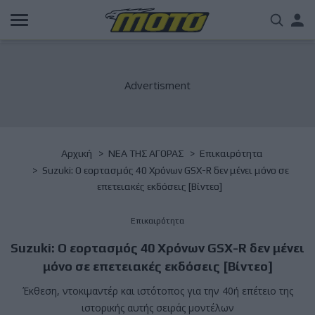
Παράκαμψη
Us
προς
το
acc
κυρίως
περιεχόμενο
me
Breadcrumb
Αρχική
NΕΑ ΤΗΣ ΑΓΟΡΑΣ
Επικαιρότητα
Suzuki: Ο εορτασμός 40 Χρόνων GSX-R δεν μένει μόνο σε
επετειακές εκδόσεις [Βίντεο]
Επικαιρότητα
Suzuki: Ο εορτασμός 40 Χρόνων GSX-R δεν μένει
μόνο σε επετειακές εκδόσεις [Βίντεο]
Έκθεση, ντοκιμαντέρ και ιστότοπος για την 40ή επέτειο της
ιστορικής αυτής σειράς μοντέλων