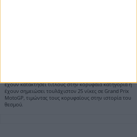
Το MotoGP Hall of Fame θεσπίστηκε το 2025
και
αποτελεί μία επιπλέον διάκριση για αναβάτες που
έχουν κατακτήσει τίτλους στην κορυφαία κατηγορία ή
έχουν σημειώσει τουλάχιστον 25 νίκες σε Grand Prix
MotoGP, τιμώντας τους κορυφαίους στην ιστορία του
θεσμού.