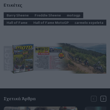
Ετικέτες
Barry Sheene
Freddie Sheene
motogp
Hall of Fame
Hall of Fame MotoGP
carmelo ezpeleta
Σχετικά Άρθρα