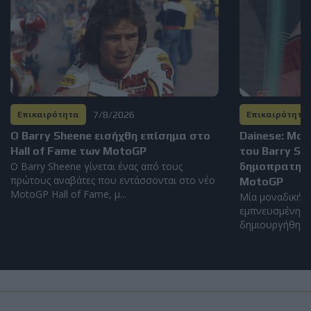
7/8/2026
Επικαιρότητα
Επικαιρότητα
Ο Barry Sheene εισήχθη επίσημα στο
Dainese: Μο
Hall of Fame των MotoGP
του Barry S
Ο Barry Sheene γίνεται ένας από τους
δημοπρατηθεί
πρώτους αναβάτες που εντάσσονται στο νέο
MotoGP
MotoGP Hall of Fame, μ...
Μία μοναδική α
εμπνευσμένη απ
δημιουργήθηκε α
Load