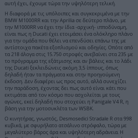
αυτή έχει, έχουμε τώρα την υψηλότερη τελική.
Η διαφορά με τις υπόλοιπες και συγκεκριμένα με την
BMW M1000RR και την Aprilia σε δεύτερο πλάνο, με
την M1000RR να έχει την ίδια -αρχική- ιπποδύναμη,
είναι πως η Ducati έχει ετοιμάσει ένα ολόκληρο πλάνο
για την ομάδα που θέλει να επενδύσει επάνω της με
αντίστοιχα πακέτα εξοπλισμού και οδηγίες. Οπότε από
τα 218 άλογα στις 15.750 στροφές ανεβαίνει στα 235 με
το πρόγραμμα της εξάτμισης και αν βάλεις και το λάδι
της Ducati ξεκλειδώνεις ακόμη 3,5 ίππους, όπως
δηλαδή ήταν τα πράγματα και στην προηγούμενη
έκδοση. Δεν διαφέρει ως προς αυτό, αλλά συνεχίζει
την παράδοση, έχοντας δει πως αυτό είναι κάτι που
εκτιμάται από τον κόσμο που ασχολείται με τους
αγώνες, εκεί δηλαδή που στοχεύει η Panigale V4 R, η
βάση για την μοτοσυκλέτα των WSBK.
Ο κινητήρας, γνωστός, Desmosedici Stradale R στα 998
κυβικά, με σφυρήλατο ατσάλινο στρόφαλο, τώρα με
μεγαλύτερο βάρος άρα και υψηλότερη αδράνεια. Η