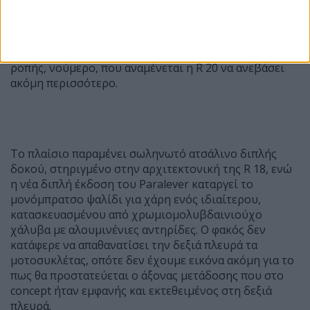
τεχνικά χαρακτηριστικά, ωστόσο η ισχύς αναμένεται
να ξεπερνά τους 91 ίππους της R 18, ενώ ακόμη
μεγαλύτερη έμφαση θα δοθεί λογικά στη ροπή. Προς
σύγκριση, ο κινητήρας της R 18 αποδίδει 16,6 κιλά
ροπής, νούμερο, που αναμένεται η R 20 να ανεβάσει
ακόμη περισσότερο.
Το πλαίσιο παραμένει σωληνωτό ατσάλινο διπλής
δοκού, στηριγμένο στην αρχιτεκτονική της R 18, ενώ
η νέα διπλή έκδοση του Paralever καταργεί το
μονόμπρατσο ψαλίδι για χάρη ενός ιδιαίτερου,
κατασκευασμένου από χρωμιομολυβδαινιούχο
χάλυβα με αλουμινένιες αντηρίδες. Ο φακός δεν
κατάφερε να απαθανατίσει την δεξιά πλευρά τα
μοτοσυκλέτας, οπότε δεν έχουμε εικόνα ακόμη για το
πως θα προστατεύεται ο άξονας μετάδοσης που στο
concept ήταν εμφανής και εκτεθειμένος στη δεξιά
πλευρά.