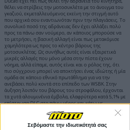
Ducati έχει πει πως θέλει την αδράνεια του κινητήρα,
θέλει να στρίβεις την μοτοσυκλέτα με το άνοιγμα του
γκαζιού, εκμεταλλευόμενος εκείνη την στιγμή αυτό
που αρχικά σου εναντιωνόταν πριν την πλαγιάσεις. Το
συνολικό ποσό της αδράνειας δεν έχει αλλάξει πολύ
προς τα πάνω σαν νούμερο, αν κάποιος μπορούσε να
το μετρήσει, η βασική αλλαγή είναι πως μετακόμισε
χαμηλότερα ως προς το κέντρο βάρους της
μοτοσυκλέτας. Ως συνήθως αυτές είναι εξαιρετικά
μικρές αλλαγές που μόνο μέσα στην πίστα έχουν
νόημα, αλλά είπαμε, αυτός είναι και ο ρόλος της, ότι
πιο σύγχρονο μπορεί να αποκτήσει ένας ιδιώτης ή μία
ομάδα σε κάποιο εθνικό πρωτάθλημα για να την
ανεβάσει πολύ κοντά στο επίπεδο των WSBK. Στην
άυξηση λοιπόν του βάρους του στροφάλου, έρχονται
τα χυτά αλουμινένια έμβολα, ελαφρύτερα κατά 5,1% με
επίστρωση DLC στο πάνω μέρος και κάτω με
δαχτυλίδι απόξεσης.
Βασική αλλαγή είναι η χρήση του DRG (Ducati Racing
Gearbox) που ταυτόχρονα έρχεται και με το σύστημα
Σεβόμαστε την ιδιωτικότητά σας