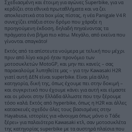
Σχεδιασμένη και έτοιμη για αγώνες Superbike, για να
κερδίζει στα εθνικά πρωταθλήματα και να ζει
αποκλειστικά στα box μίας πίστας, η νέα Panigale V4 R
συνεχίζει επάξια στον δρόμο που χάραξε η
προηγούμενη έκδοση, δηλαδή πηγαίνοντας τα
πράγματα ένα βήμα πιο κάτω. Μεγάλο, από εκείνα που
γίνονται σπαγκάτο!
Εκτός από τα απίστευτα νούμερα με τελική που μέχρι
πριν από λίγο καιρό ήταν προνόμιο των
μοτοσυκλετών MotoGP, και μην πει κανείς – σας
παρακαλούμε λυπηθείτε μας – για την Kawasaki H2R
γιατί αυτή ΔΕΝ είναι superbike. Είναι μία άλλη
κατηγορία, δική της, όπως έχουμε πει στην δοκιμή –
και συγκριτικό που έχουμε κάνει για αυτή και είμαστε
και οι μόνοι στην Ελλάδα άλλωστε που την ξέρουμε
τόσο καλά. Εκτός από hyperbike, όπως η H2R και άλλες
κατασκευές σχεδόν όλες τους βασισμένες στην
Hayabusa, ιστορίες για «άνοιγμα όπως μόνο ο Τάδε
ξέρει» για παλαιότερα Kawasaki κτλ, σαν μοτοσυκλέτα
της κατηγορίας superbike με τα αυστηρά πλαίσια που