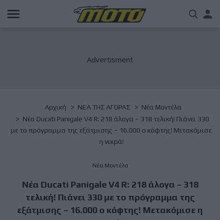
Παράκαμψη
Us
προς
το
acc
κυρίως
περιεχόμενο
me
Breadcrumb
Αρχική
NΕΑ ΤΗΣ ΑΓΟΡΑΣ
Νέα Μοντέλα
Νέα Ducati Panigale V4 R: 218 άλογα – 318 τελική! Πιάνει 330
με το πρόγραμμα της εξάτμισης – 16.000 ο κόφτης! Μετακόμισε
η νεκρά!
Νέα Μοντέλα
Νέα Ducati Panigale V4 R: 218 άλογα – 318
τελική! Πιάνει 330 με το πρόγραμμα της
εξάτμισης – 16.000 ο κόφτης! Μετακόμισε η