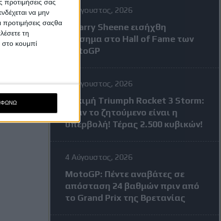
ς προτιμήσεις σας
7 Αύγουστος, 2026
νδέχεται να μην
Οι προτιμήσεις σαςθα
Ο Barry Sheene εισήχθη
λέσετε τη
επίσημα στο Hall of Fame των
κ στο κουμπί
MotoGP
4 Αύγουστος, 2026
Δοκιμή Triumph Rocket 3 Storm:
ΜΦΩΝΩ
Όταν το ζητούμενο είναι η
υπερβολή! Τέρας 2.500 κυβικών!
4 Αύγουστος, 2026
MotoGP: Πέντε αναβάτες σε
απόσταση 24 βαθμών πριν από
το Grand Prix της Βρετανίας