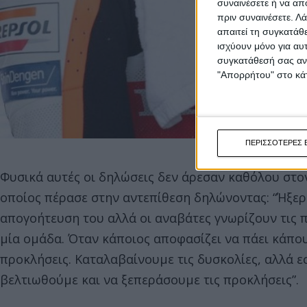
συναινέσετε ή να απ
πριν συναινέσετε.
Λά
απαιτεί τη συγκατάθ
ισχύουν μόνο για αυ
συγκατάθεσή σας ανά
"Απορρήτου" στο κάτ
ΠΕΡΙΣΣΟΤΕΡΕΣ 
Φυσικά αυτές οι δηλώσεις δεν άρεσαν καθόλου στον
οποίος πέρασε στην αντεπίθεση δηλώνοντας: “Ήξερ
απογοήτευση του αλλά οι αναβάτες γνωρίζουν τις 
μία ομάδα. Όταν κάποιος αποφασίζει να πάει κάπου 
προκλήσεις. Καταλαβαίνουμε τις δυσκολίες, αλλά ε
βελτιωθούμε και να ξεπεράσουμε τις προκλήσεις”.