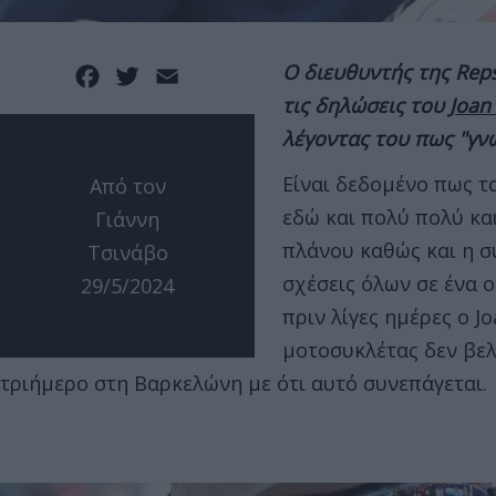
Ο διευθυντής της Reps
Facebook
Twitter
Email
τις δηλώσεις του
Joan
λέγοντας του πως "γν
Είναι δεδομένο πως τ
Από τον
εδώ και πολύ πολύ κα
Γιάννη
πλάνου καθώς και η σ
Τσινάβο
σχέσεις όλων σε ένα ο
29/5/2024
πριν λίγες ημέρες ο J
μοτοσυκλέτας δεν βελ
τριήμερο στη Βαρκελώνη με ότι αυτό συνεπάγεται.