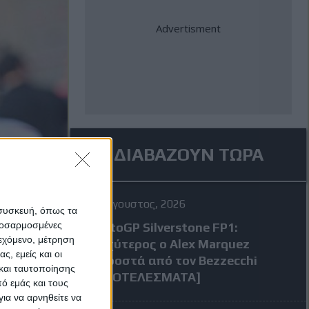
ΔΙΑΒΑΖΟΥΝ ΤΩΡΑ
7 Αύγουστος, 2026
 συσκευή, όπως τα
προσαρμοσμένες
MotoGP Silverstone FP1:
ιεχόμενο, μέτρηση
Ταχύτερος ο Alex Marquez
ς, εμείς και οι
μπροστά από τον Bezzecchi
και ταυτοποίησης
[ΑΠΟΤΕΛΕΣΜΑΤΑ]
ό εμάς και τους
ια να αρνηθείτε να