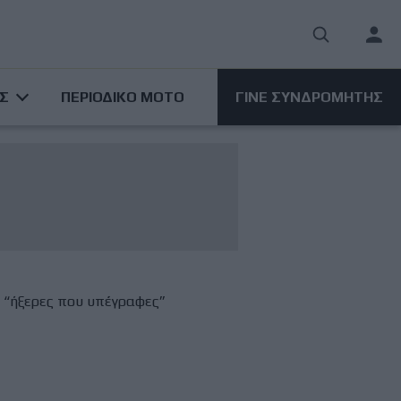
User
acco
ΑΣ
ΠΕΡΙΟΔΙΚΟ ΜΟΤΟ
ΓΙΝΕ ΣΥΝΔΡΟΜΗΤΗΣ
men
: “ήξερες που υπέγραφες”