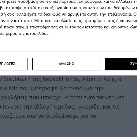
οκτήσετε πρόσβαση σε πιο λεπτομερείς πληροφορίες και να αλλάξετε τι
βετε υπόψη ότι κάποια επεξεργασία των προσωπικών σας δεδομένων ε
εσή σας, αλλά έχετε το δικαίωμα να αρνηθείτε αυτήν την επεξεργασία. 
τόν τον ιστότοπο. Μπορείτε να αλλάξετε τις προτιμήσεις σας ή να ανακα
 πάσα στιγμή επιστρέφοντας σε αυτόν τον ιστότοπο και κάνοντας κλι
ω μέρος της ιστοσελίδας.
ΕΠΙΛΟΓΕΣ
ΔΙΑΦΩΝΩ
ΣΥ
 διευθυντή της Repsol Honda, Alberto Puig, ο
ε ο Mir που υπέγραφε. Κατανοούμε την
προκλήσεις που υπάρχουν όταν εντάσσονται σε
(εννοεί την αλλαγή ομάδας), γνωρίζει και τις
στιάζουμε στο να δουλέψουμε για να