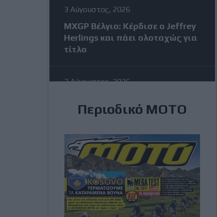
3 Αύγουστος, 2026
MXGP Βέλγιο: Κέρδισε ο Jeffrey
Herlings και πάει ολοταχώς για
τίτλο
3 Αύγουστος, 2026
MotoGP: Η KTM σκέφτεται να
Περιοδικό ΜΟΤΟ
διώξει τον Vinales στην μέση
της σεζόν – Η απάντηση του
Ισπανού
3 Αύγουστος, 2026
Romaniacs: Τελικά
αποτελέσματα ανά κατηγορία –
Τι θέσεις πήραν οι Έλληνες
[Photos]