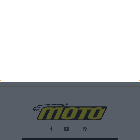
Επικαιρότητα
14/11/2024
Συνελήφθησαν από αστυνομικούς της Ομάδας
ΔΙ.ΑΣ. 2 ανήλικοι με κλεμμένη μοτοσυκλέτα στον
Πειραιά
Συνελήφθησαν βραδινές ώρες της 12-11-2024 στον Πειραιά,
από αστυνομικούς της Ομάδας ΔΙ.ΑΣ. της Διεύθ...