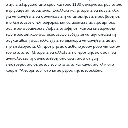
2 μήνες στα Χανιά
στην επεξεργασία από εμάς και τους 1180 συνεργάτες μας όπως
Στα Χανιά της Κρήτης η αστυνομία εξάρθρωσε πολυμελή
περιγράφεται παραπάνω. Εναλλακτικά, μπορείτε να κάνετε κλικ
συμμορία που έκλεβε παπιά, με τους δράστες να εί...
για να αρνηθείτε να συναινέσετε ή να αποκτήσετε πρόσβαση σε
πιο λεπτομερείς πληροφορίες και να αλλάξετε τις προτιμήσεις
σας πριν συναινέσετε.
Λάβετε υπόψη ότι κάποια επεξεργασία
των προσωπικών σας δεδομένων ενδέχεται να μην απαιτεί τη
συγκατάθεσή σας, αλλά έχετε το δικαίωμα να αρνηθείτε αυτήν
την επεξεργασία. Οι προτιμήσεις σαςθα ισχύουν μόνο για αυτόν
τον ιστότοπο. Μπορείτε να αλλάξετε τις προτιμήσεις σας ή να
ανακαλέσετε τη συγκατάθεσή σας ανά πάσα στιγμή
επιστρέφοντας σε αυτόν τον ιστότοπο και κάνοντας κλικ στο
κουμπί "Απορρήτου" στο κάτω μέρος της ιστοσελίδας.
Επικαιρότητα
24/12/2025
Ανήλικοι 12 και 13 ετών συνελήφθησαν από τη
ΔΙ.ΑΣ. για κλοπή μοτοσυκλέτας
Από Ομάδα ΔΙ.ΑΣ. συνελήφθησαν τις βραδινές ώρες της