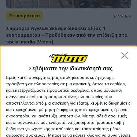
Επικαιρότητα
6/7/2026
Συμμορία Άγγλων έκλεψε δίκυκλα αξίας 1
εκατομμυρίου – Προδόθηκαν από την επίδειξη στα
social media [Video]
Σχεδόν καθ’ όλη τη διάρκεια του 2025 οι Marshall Thomas,
Sonnie Davies, Cameron Stevens και Brandon Carter, ηλικίας
18, 20, 22 και 22 αντιστοίχως, τρομοκρατούσαν την περιοχή
του Bristol στην Αγγλία κλ...
Σεβόμαστε την ιδιωτικότητά σας
Εμείς και οι συνεργάτες μας αποθηκεύουμε και/ή έχουμε
Επικαιρότητα
πρόσβαση σε πληροφορίες σε μια συσκευή, όπως τα cookies,
Εξαρθρώθηκε σπείρα που έκλεβε μοτοσυκλέτες σε
και επεξεργαζόμαστε προσωπικά δεδομένα, όπως μοναδικοί
αναγνωριστικοί και προσαρμοσμένες πληροφορίες που
Αττική και Αιδηψό και τις διέλυε γι’ ανταλλακτικά
αποστέλλονται από μια συσκευή για εξατομικευμένες διαφημίσεις
Αστυνομικοί της Υποδιεύθυνσης Δίωξης και Εξιχνίασης
και περιεχόμενο, μέτρηση διαφήμισης και περιεχομένου, έρευνα
Εγκλημάτων Πειραιά/Δ.Δ.Ε.Ε.Α./Γ.Α.Δ.Α. συνέλαβαν...
ακροατηρίου και ανάπτυξη υπηρεσιών.
Με την άδειά σας, εμείς
και οι συνεργάτες μας ενδέχεται να χρησιμοποιήσουμε ακριβή
Επικαιρότητα
δεδομένα γεωγραφικής τοποθεσίας και ταυτοποίησης μέσω
Δεκαμελής "άγουρη" συμμορία έκλεψε 27 παπιά σε
σάρωσης συσκευών. Μπορείτε να κάνετε κλικ για να συναινέσετε