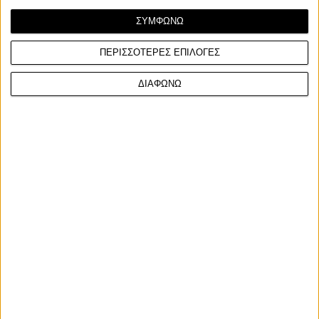
ΣΥΜΦΩΝΩ
ΠΕΡΙΣΣΟΤΕΡΕΣ ΕΠΙΛΟΓΕΣ
ΔΙΑΦΩΝΩ
Επικαιρότητα
16/1/2025
Σύλληψη 16χρονου και 17χρονου, μελών συμμορίας
που έκλεβε μοτοσυκλέτες στου Ζωγράφου
Από αστυνομικούς της Υποδιεύθυνσης Δίωξης και Εξιχνίασης
Εγκλημάτων Αθηνών συνελήφθησαν στις 13 Ιανο...