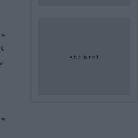
τουρισμός στη Μέση Γη
31 Ιούλιος, 2026
Romaniacs: Τρίτος ο Κουζής την
025
3η μέρα, δύο θέσεις πάνω από
ης
τον παγκόσμιο πρωταθλητή
Sam Sunderland!
ρή
31 Ιούλιος, 2026
Jorge Martin: "Η Aprilia θα κάνει
τα πάντα για να κερδίσω τον
τίτλο"
025
31 Ιούλιος, 2026
ΑΜΟΤΟΕ: Επιτυχίες Ελλήνων