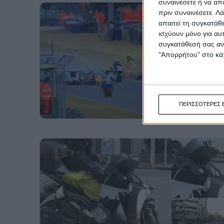
συναινέσετε ή να απ
πριν συναινέσετε.
Λά
απαιτεί τη συγκατάθ
ισχύουν μόνο για αυ
συγκατάθεσή σας ανά
"Απορρήτου" στο κάτ
ΠΕΡΙΣΣΟΤΕΡΕΣ 