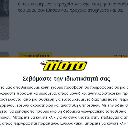
Όπως ενημέρωσε η τροχαία Αττικής, τον μήνα Ιανουάρ
του 2026 συνέβησαν 433 τροχαία ατυχήματα και βε...
Επικαιρότητα
19/1/2
Σκοτώθηκε νεαρός μοτοσυκλετιστής στ
Λήμνο πέφτοντας στη θάλασσα από
Σεβόμαστε την ιδιωτικότητά σας
μεγάλο ύψος
άτες μας αποθηκεύουμε και/ή έχουμε πρόσβαση σε πληροφορίες σε μια
Τραγωδία για την Λήμνο και την τοπική κοινωνία της
ργαζόμαστε προσωπικά δεδομένα, όπως μοναδικοί αναγνωριστικοί και 
Μύρινας καθώς ο 23χρονος Χαράλαμπος Πρασσάς
στέλλονται από μια συσκευή για εξατομικευμένες διαφημίσεις και περ
σκοτώ...
εχομένου, έρευνα ακροατηρίου και ανάπτυξη υπηρεσιών.
Με την άδειά σα
χεται να χρησιμοποιήσουμε ακριβή δεδομένα γεωγραφικής τοποθεσίας 
ών. Μπορείτε να κάνετε κλικ για να συναινέσετε στην επεξεργασία απ
 όπως περιγράφεται παραπάνω. Εναλλακτικά, μπορείτε να κάνετε κλικ γ