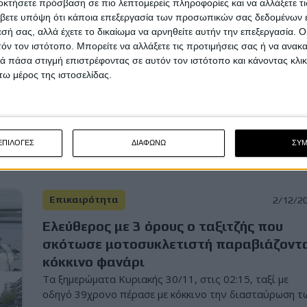
οκτήσετε πρόσβαση σε πιο λεπτομερείς πληροφορίες και να αλλάξετε τι
Υπόλοιπα πρωταθλήματα
16/1/2
βετε υπόψη ότι κάποια επεξεργασία των προσωπικών σας δεδομένων ε
εσή σας, αλλά έχετε το δικαίωμα να αρνηθείτε αυτήν την επεξεργασία. 
Ετυμηγορία για τους δύο θανάτους σε
τόν τον ιστότοπο. Μπορείτε να αλλάξετε τις προτιμήσεις σας ή να ανακα
αγώνα BSB: Αναπόφευκτες οι
 πάσα στιγμή επιστρέφοντας σε αυτόν τον ιστότοπο και κάνοντας κλι
συγκρούσεις
ω μέρος της ιστοσελίδας.
Η ιατροδικαστική έρευνα κατέληξε ότι τα τραύματα π
υπέστησαν οι δύο αναβάτες ήταν &nbsp;“μη επιβιώ...
ΕΠΙΛΟΓΕΣ
ΔΙΑΦΩΝΩ
ΣΥ
Επικαιρότητα
2/12/2
Ελεύθερος με 3 όρους ο ταξιτζής που
σκότωσε μοτοσυκλετιστή παραβιάζοντ
κόκκινο φανάρι
Τα ξημερώματα Κυριακής 30/11, στις 02:15, ταξί με
οδηγό 39χρονο πέρασε με κόκκινο την διασταύρωση τω.