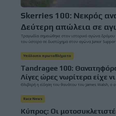
Skerries 100: Νεκρός α
Δεύτερη απώλεια σε αγ
Τραγωδία σημειώθηκε στον ιστορικό αγώνα δρόμου S
του ύστερα σε δυστύχημα στον αγώνα Junior Support
Υπόλοιπα πρωταθλήματα
Tandragee 100: Θανατηφόρο
Λίγες ώρες νωρίτερα είχε ν
Θλιβερή η είδηση του θανάτου του James Walsh, ο 
Race News
Κύπρος: Oι μοτοσυκλετιστές