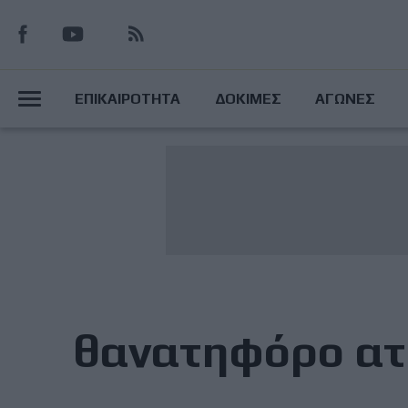
Παράκαμψη
προς
το
Main
κυρίως
ΕΠΙΚΑΙΡΟΤΗΤΑ
ΔΟΚΙΜΕΣ
ΑΓΩΝΕΣ
περιεχόμενο
Menu
θανατηφόρο α