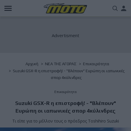
Παράκαμψη
Us
προς
το
acc
κυρίως
περιεχόμενο
me
Breadcrumb
Αρχική
NΕΑ ΤΗΣ ΑΓΟΡΑΣ
Επικαιρότητα
Suzuki GSX-R η επιστροφή! - "Βλέπουν" Ευρώπη οι ιαπωνικές
σπορ 4κύλινδρες
Επικαιρότητα
Suzuki GSX-R η επιστροφή! - "Βλέπουν"
Ευρώπη οι ιαπωνικές σπορ 4κύλινδρες
Τι είπε για το μέλλον τους ο πρόεδρος Toshihiro Suzuki