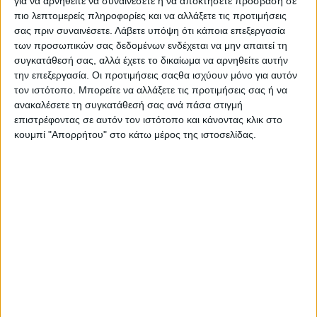
για να αρνηθείτε να συναινέσετε ή να αποκτήσετε πρόσβαση σε
πολύκύλινδρα μοντέλα και σε αυτές τις κατηγορίες
πιο λεπτομερείς πληροφορίες και να αλλάξετε τις προτιμήσεις
-και ακόμη πιο κάτω σε κυβισμό- και δεν αφήνουν και
σας πριν συναινέσετε.
Λάβετε υπόψη ότι κάποια επεξεργασία
πολλά περιθώρια αντίδρασης στους κατασκευαστές
των προσωπικών σας δεδομένων ενδέχεται να μην απαιτεί τη
από τη Χώρα του Ανατέλλοντος Ηλίου. Η Honda
συγκατάθεσή σας, αλλά έχετε το δικαίωμα να αρνηθείτε αυτήν
αντέδρασε με το να φέρει ξανά το CBR600RR έπειτα
την επεξεργασία. Οι προτιμήσεις σαςθα ισχύουν μόνο για αυτόν
τον ιστότοπο. Μπορείτε να αλλάξετε τις προτιμήσεις σας ή να
από επτά χρόνια, ενώ η Kawasaki φέρνει το ΖΧ-6R αλλά
ανακαλέσετε τη συγκατάθεσή σας ανά πάσα στιγμή
και το ZX-4RR.
επιστρέφοντας σε αυτόν τον ιστότοπο και κάνοντας κλικ στο
κουμπί "Απορρήτου" στο κάτω μέρος της ιστοσελίδας.