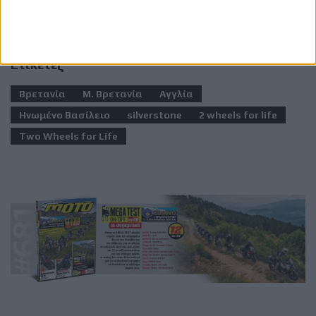
Ετικέτες
Βρετανία
Μ. Βρετανία
Αγγλία
Ηνωμένο Βασίλειο
silverstone
2 wheels for life
Two Wheels for Life