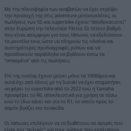
Με την πλειοψηφία των αναβατών να έχει στρέψει
την προσοχή της στις adventure μοτοσυκλέτες, οι
πωλήσεις των SS και superbike έχουν "αποδεκατιστεί"
στην Ευρώπη την τελευταία 10ετία. Σε τέτοιο βαθμό
που είναι ασύμφορο για τους Ιάπωνες να εξελίσσουν
τα μοντέλα τους ώστε να πληρούν τις ολοένα και
αυστηρότερες προδιαγραφές ρύπων και να
προσδοκούν παράλληλα να βγάλουν έστω τα
"σπασμένα" από τις πωλήσεις.
Επί της ουσίας έχουν μείνει μόνο τα 1000άρια και
αυτά όχι από όλους με τη Suzuki να έχει σταματήσει
να φέρει το superbike από το 2022 ενώ η Yamaha
προσφέρει το R6, αποκλειστικά για χρήση σε πίσω
ενώ το ίδιο κάνει και για το R1, το οποίο προς το
παρόν βγάζει και πινακίδα.
Οι Ιάπωνες επιλέγουν να τα διαθέτουν σε αγορές που
είναι πιο "φιλικές" για τους ρύπους που εκπέμπουν,