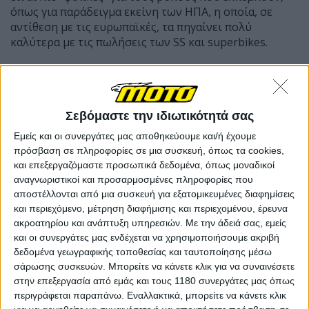
όπως για παράδειγμα εκείνη των ΗΠΑ, η οποία, σε
αντίθεση με τις ευρωπαϊκές, τα πηγαίνει πολύ
καλύτερα με τις πωλήσεις των SS και superbikes.
Σεβόμαστε την ιδιωτικότητά σας
Εμείς και οι συνεργάτες μας αποθηκεύουμε και/ή έχουμε
πρόσβαση σε πληροφορίες σε μια συσκευή, όπως τα cookies,
και επεξεργαζόμαστε προσωπικά δεδομένα, όπως μοναδικοί
αναγνωριστικοί και προσαρμοσμένες πληροφορίες που
αποστέλλονται από μια συσκευή για εξατομικευμένες διαφημίσεις
και περιεχόμενο, μέτρηση διαφήμισης και περιεχομένου, έρευνα
ακροατηρίου και ανάπτυξη υπηρεσιών.
Με την άδειά σας, εμείς
και οι συνεργάτες μας ενδέχεται να χρησιμοποιήσουμε ακριβή
δεδομένα γεωγραφικής τοποθεσίας και ταυτοποίησης μέσω
Για την Ευρώπη τα κάποτε δημοφιλή "παραδοσιακά"
σάρωσης συσκευών. Μπορείτε να κάνετε κλικ για να συναινέσετε
4κύλινδρα στα 600-750 κ.εκ. δεν περιλαμβάνονται στο
στην επεξεργασία από εμάς και τους 1180 συνεργάτες μας όπως
μενού. Τώρα όμως αυτό αλλάζει χάρη και στους
περιγράφεται παραπάνω. Εναλλακτικά, μπορείτε να κάνετε κλικ
Κινέζους που έχουν αρχίσει και παρουσιάσουν