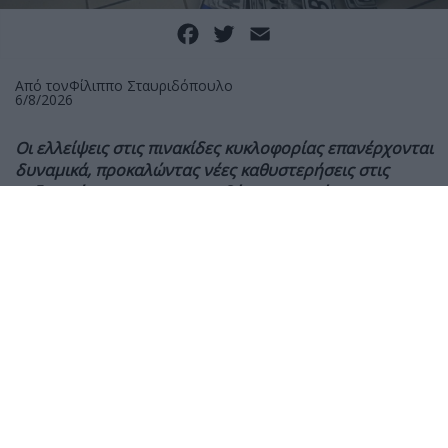
Facebook
Twitter
Email
Από τον
Φίλιππο Σταυριδόπουλο
6/8/2026
Οι ελλείψεις στις πινακίδες κυκλοφορίας επανέρχονται
δυναμικά, προκαλώντας νέες καθυστερήσεις στις
ταξινομήσεις και στις παραδόσεις καινούργιων
οχημάτων. Το πρόβλημα, που το MOTO είχε αναδείξει
εδώ και μήνες, όχι μόνο δεν λύθηκε, αλλά πλέον
επηρεάζει ολόκληρη την αγορά, από τις μοτοσυκλέτες
έως τα αυτοκίνητα.
Δυστυχώς η πραγματικότητα έρχεται να επιβεβαιώσει
τις προβλέψεις. Οι ελλείψεις στις πινακίδες
κυκλοφορίας έχουν επανεμφανιστεί, με αποτέλεσμα
πολλές Διευθύνσεις Μεταφορών να αδυνατούν να
ολοκληρώσουν τις ταξινομήσεις νέων οχημάτων και
οι αντιπροσωπείες εν σειρά, να μην μπορούν να