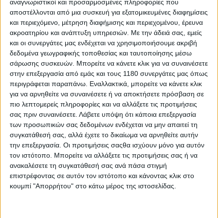
αναγνωριστικοί και προσαρμοσμένες πληροφορίες που
αποστέλλονται από μια συσκευή για εξατομικευμένες διαφημίσεις
και περιεχόμενο, μέτρηση διαφήμισης και περιεχομένου, έρευνα
ακροατηρίου και ανάπτυξη υπηρεσιών.
Με την άδειά σας, εμείς
και οι συνεργάτες μας ενδέχεται να χρησιμοποιήσουμε ακριβή
δεδομένα γεωγραφικής τοποθεσίας και ταυτοποίησης μέσω
σάρωσης συσκευών. Μπορείτε να κάνετε κλικ για να συναινέσετε
στην επεξεργασία από εμάς και τους 1180 συνεργάτες μας όπως
περιγράφεται παραπάνω. Εναλλακτικά, μπορείτε να κάνετε κλικ
Το πλαίσιο είναι κι αυτό ίδιο με του RR, δύο δοκών
για να αρνηθείτε να συναινέσετε ή να αποκτήσετε πρόσβαση σε
και αλουμινίου, όπως από αλουμίνιο είναι και το
πιο λεπτομερείς πληροφορίες και να αλλάξετε τις προτιμήσεις
ψαλίδι. Στις αναρτήσεις βρίσκουμε ανεστραμμένο
σας πριν συναινέσετε.
Λάβετε υπόψη ότι κάποια επεξεργασία
πιρούνι της KYB ενώ και το πίσω αμορτισέρ είναι της
των προσωπικών σας δεδομένων ενδέχεται να μην απαιτεί τη
ίδιας εταιρείας. Στην πέδηση συναντάμε αλλαγή σε
συγκατάθεσή σας, αλλά έχετε το δικαίωμα να αρνηθείτε αυτήν
σχέση με το Kove 450 RR με τα δύο δισκόφρενα
την επεξεργασία. Οι προτιμήσεις σαςθα ισχύουν μόνο για αυτόν
εμπρός να μην τοποθετούνται ακτινικά στο 450 R αλλά
τον ιστότοπο. Μπορείτε να αλλάξετε τις προτιμήσεις σας ή να
στον άξονα. To δικάναλο ABS συνεχίζει να υπάρχει με
ανακαλέσετε τη συγκατάθεσή σας ανά πάσα στιγμή
τα ελαστικά των 17 ιντσών να έχουν διαστάσεις
επιστρέφοντας σε αυτόν τον ιστότοπο και κάνοντας κλικ στο
120/70 εμπρός και 160/70 πίσω.
κουμπί "Απορρήτου" στο κάτω μέρος της ιστοσελίδας.
Αλλαγές δεν θα έχουμε ούτε στο μεταξόνιο με αυτό να