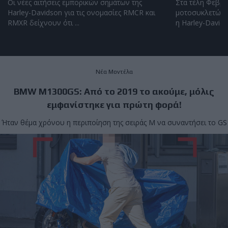
Οι νέες αιτήσεις εμπορικών σημάτων της
Στα τέλη Φεβρο
Harley-Davidson για τις ονομασίες RMCR και
μοτοσυκλετών 
RMXR δείχνουν ότι ...
η Harley-Davidso
Νέα Μοντέλα
BMW M1300GS: Από το 2019 το ακούμε, μόλις
εμφανίστηκε για πρώτη φορά!
Ήταν θέμα χρόνου η περιποίηση της σειράς Μ να συναντήσει το GS