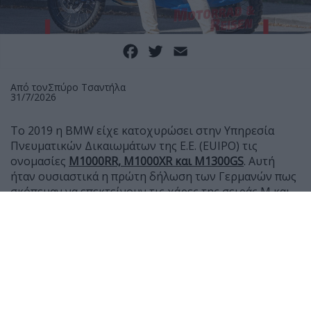
Facebook
Twitter
Email
Από τον
Σπύρο Τσαντήλα
31/7/2026
Το 2019 η BMW είχε κατοχυρώσει στην Υπηρεσία
Πνευματικών Δικαιωμάτων της Ε.Ε. (EUIPO) τις
ονομασίες
Μ1000RR, M1000XR και Μ1300GS
. Αυτή
ήταν ουσιαστικά η πρώτη δήλωση των Γερμανών πως
σκόπευαν να επεκτείνουν τις χάρες της σειράς Μ και
στις μοτοσυκλέτες τους, μετά τα αυτοκίνητα.
Ήταν όμως και κάτι παραπάνω, καθώς τότε η BMW
είχε μόλις δείξει το R1250GS και φυσικά η δήλωση για
ένα Μ1300GS δεν είχε εκληφθεί ως μήνυμα από το
μέλλον της γερμανικής γκάμας, αλλά ως ένδειξη πως
το M GS θα έχει μεγαλύτερο και ισχυρότερο κινητήρα.