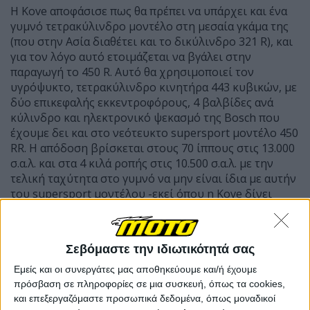
Η Kove αποφάσισε πως θα πρέπει να υπάρχει και ένα
γυμνό τετρακύλινδρο μοντέλο στη μεσαία γκάμα της
(που στην Ασία διαθέτει και το δικύλινδρο 321 R), και
για τον λόγο αυτό ετοιμάζεται να βγάλει στην
παραγωγή το 450 R. Αυτό θα χρησιμοποιεί τον
υγρόψυκτο, τετρακύλινδρο κινητήρα 443 κυβικών, με
δύο επικεφαλής εκκεντροφόρους, 4 βαλβίδες ανά
κύλινδρο και ηλεκτρονικό ψεκασμό της Bosch που
έχουμε δει και στο νεότευκτο supersport μοντέλο 450
RR. Η απόδοση βρίσκεται στους 70 ίππους στις 13.000
σ.α.λ. και στα 4 κιλά ροπής στις 10.500 σ.α.λ. με την
τελική ταχύτητα στο γυμνό να μην είναι ίδια με αυτήν
του supersport μοντέλου -εκεί όπου η Kove δίνει
τελική ταχύτητα... 220 χλμ./ώρα.
Σεβόμαστε την ιδιωτικότητά σας
Εμείς και οι συνεργάτες μας αποθηκεύουμε και/ή έχουμε
πρόσβαση σε πληροφορίες σε μια συσκευή, όπως τα cookies,
και επεξεργαζόμαστε προσωπικά δεδομένα, όπως μοναδικοί