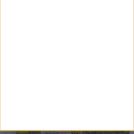
οποιοδήποτε χρονοδιάγραμμα ή τεχνικό
χαρακτηριστικό παραμένει σε επίπεδο εκτίμησης. Οι
πρόσφατες κατοχυρώσεις δείχνουν πάντως ότι οι δύο
ονομασίες εξακολουθούν να βρίσκονται στον
σχεδιασμό της εταιρείας.
Ετικέτες
RMCR
RMXR
Harley-Davidson
Revolution Max
νέο μοντέλο
νέα μοτοσυκλέτα