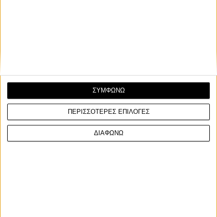
Νέα Μοντέλα
Harley-Davidson: Kατοχυρώνει τα εμπορικά
σημάτα RMCR και RMXR
Ο Revolution Max σε Café Racer και Flat Track μοντέλα
ΣΥΜΦΩΝΩ
ΠΕΡΙΣΣΟΤΕΡΕΣ ΕΠΙΛΟΓΕΣ
ΔΙΑΦΩΝΩ
Facebook
Twitter
Email