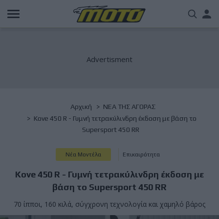
Παράκαμψη
Us
προς
το
acc
κυρίως
περιεχόμενο
me
Breadcrumb
Αρχική
NΕΑ ΤΗΣ ΑΓΟΡΑΣ
Kove 450 R - Γυμνή τετρακύλινδρη έκδοση με βάση το
Supersport 450 RR
Νέα Μοντέλα
Επικαιρότητα
Kove 450 R - Γυμνή τετρακύλινδρη έκδοση με
βάση το Supersport 450 RR
70 ίπποι, 160 κιλά, σύγχρονη τεχνολογία και χαμηλό βάρος