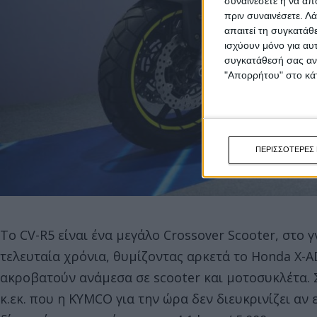
συναινέσετε ή να απ
πριν συναινέσετε.
Λά
απαιτεί τη συγκατάθ
ισχύουν μόνο για αυ
συγκατάθεσή σας ανά
"Απορρήτου" στο κάτ
ΠΕΡΙΣΣΟΤΕΡΕΣ 
Το CV-R5 είναι ένα μεγάλο Crossover Scooter, στο 
τελευταία χρόνια, θυμίζοντας αρκετά το Honda X-A
ακροβατούν ανάμεσα σε scooter και μοτοσυκλέτα. 
κ.εκ. που η KYMCO για την ώρα δεν διευκρινίζει αν