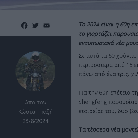
Το 2024 είναι η 60η ε
Facebook
Twitter
Email
το γιορτάζει παρουσι
εντυπωσιακά νέα μοντ
Σε αυτά τα 60 χρόνια,
περισσότερα από 15 ε
πάνω από ένα τρις. χι
Για την 60η επέτειο τ
Shengfeng
παρουσίασε
Από τον
εταιρείας του, δυο βε
Κώστα Γκαζή
23/8/2024
Τα τέσσερα νέα μοντέλ