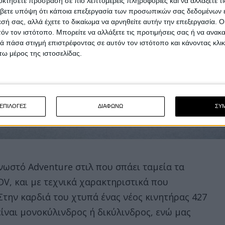
οκτήσετε πρόσβαση σε πιο λεπτομερείς πληροφορίες και να αλλάξετε τι
βετε υπόψη ότι κάποια επεξεργασία των προσωπικών σας δεδομένων ε
εσή σας, αλλά έχετε το δικαίωμα να αρνηθείτε αυτήν την επεξεργασία. 
τόν τον ιστότοπο. Μπορείτε να αλλάξετε τις προτιμήσεις σας ή να ανακα
 πάσα στιγμή επιστρέφοντας σε αυτόν τον ιστότοπο και κάνοντας κλι
ω μέρος της ιστοσελίδας.
ΕΠΙΛΟΓΕΣ
ΔΙΑΦΩΝΩ
ΣΥ
γνωστό Adventure στιλ που σπάει ταμεία τα
DV, και με τεχνικά χαρακτηριστικά που
Στην καρδιά του χτυπά ένας νέος κινητήρας 427
 είναι μονοκύλινδρος ή δικύλινδρος, ενώ μας