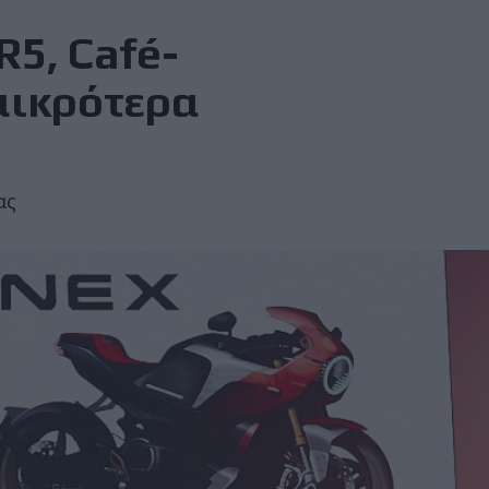
R5, Café-
μικρότερα
ας