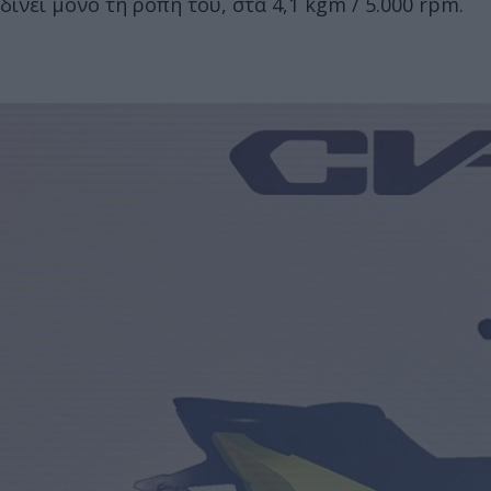
δίνει μόνο τη ροπή του, στα 4,1 kgm / 5.000 rpm.