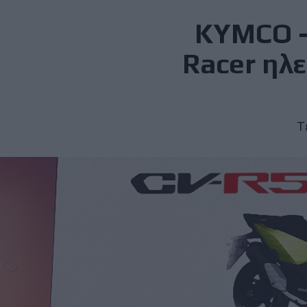
KYMCO - 
Racer ηλ
Τ