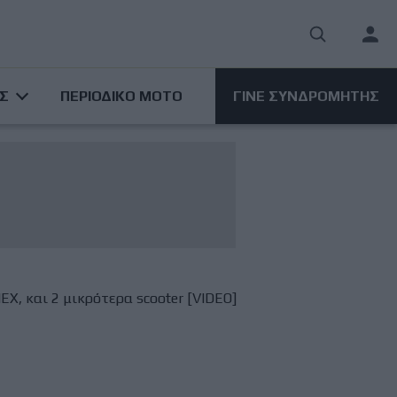
User
acco
ΑΣ
ΠΕΡΙΟΔΙΚΟ ΜΟΤΟ
ΓΙΝΕ ΣΥΝΔΡΟΜΗΤΗΣ
men
EX, και 2 μικρότερα scooter [VIDEO]