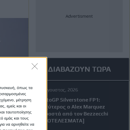
ΔΙΑΒΑΖΟΥΝ ΤΩΡΑ
 συσκευή, όπως τα
7 Αύγουστος, 2026
προσαρμοσμένες
MotoGP Silverstone FP1:
ιεχόμενο, μέτρηση
ς, εμείς και οι
Ταχύτερος ο Alex Marquez
και ταυτοποίησης
μπροστά από τον Bezzecchi
ό εμάς και τους
[ΑΠΟΤΕΛΕΣΜΑΤΑ]
ια να αρνηθείτε να