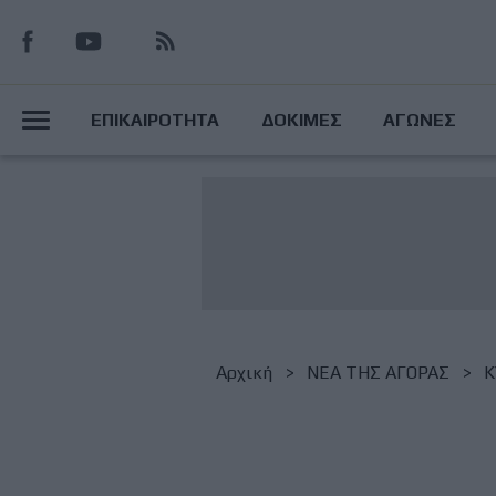
Παράκαμψη
προς
το
Main
κυρίως
ΕΠΙΚΑΙΡΟΤΗΤΑ
ΔΟΚΙΜΕΣ
ΑΓΩΝΕΣ
περιεχόμενο
Menu
Breadcrumb
Αρχική
NΕΑ ΤΗΣ ΑΓΟΡΑΣ
K