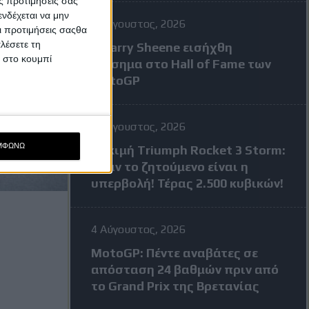
ς προτιμήσεις σας
νδέχεται να μην
7 Αύγουστος, 2026
Οι προτιμήσεις σαςθα
λέσετε τη
Ο Barry Sheene εισήχθη
κ στο κουμπί
επίσημα στο Hall of Fame των
MotoGP
4 Αύγουστος, 2026
ΜΦΩΝΩ
Δοκιμή Triumph Rocket 3 Storm:
Όταν το ζητούμενο είναι η
υπερβολή! Τέρας 2.500 κυβικών!
4 Αύγουστος, 2026
MotoGP: Πέντε αναβάτες σε
απόσταση 24 βαθμών πριν από
το Grand Prix της Βρετανίας