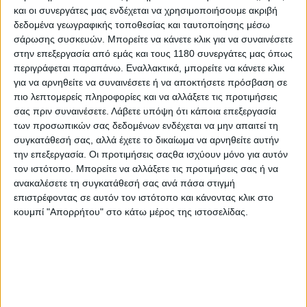
και οι συνεργάτες μας ενδέχεται να χρησιμοποιήσουμε ακριβή
δεδομένα γεωγραφικής τοποθεσίας και ταυτοποίησης μέσω
Επικαιρότητα
2/4/2026
σάρωσης συσκευών. Μπορείτε να κάνετε κλικ για να συναινέσετε
στην επεξεργασία από εμάς και τους 1180 συνεργάτες μας όπως
Έκθεση Μοτοσυκλέτας 2026: Η TEOREN MOTORS
περιγράφεται παραπάνω. Εναλλακτικά, μπορείτε να κάνετε κλικ
Β.Ν. ΘΕΟΧΑΡΑΚΗΣ δίνει το παρών με τις UM
για να αρνηθείτε να συναινέσετε ή να αποκτήσετε πρόσβαση σε
Motorcycles, BENDA και Phelon & Moore
πιο λεπτομερείς πληροφορίες και να αλλάξετε τις προτιμήσεις
Η TEOREN MOTORS Β.Ν. ΘΕΟΧΑΡΑΚΗΣ συμμετέχει στην
σας πριν συναινέσετε.
Λάβετε υπόψη ότι κάποια επεξεργασία
Έκθεση Μοτοσυκλέτας 2026, η οποία πραγματοποιείται από
των προσωπικών σας δεδομένων ενδέχεται να μην απαιτεί τη
την 1η έως και την 5η Απριλίου 2026 στο Metropolitan Expo
συγκατάθεσή σας, αλλά έχετε το δικαίωμα να αρνηθείτε αυτήν
(Hall 2). Δίπλα στη UM Motorcycles,...
την επεξεργασία. Οι προτιμήσεις σαςθα ισχύουν μόνο για αυτόν
τον ιστότοπο. Μπορείτε να αλλάξετε τις προτιμήσεις σας ή να
Νέα Μοντέλα
ανακαλέσετε τη συγκατάθεσή σας ανά πάσα στιγμή
επιστρέφοντας σε αυτόν τον ιστότοπο και κάνοντας κλικ στο
UM Chill 125 - Ρετρό Α1 scooter σε 2 εκδόσεις
κουμπί "Απορρήτου" στο κάτω μέρος της ιστοσελίδας.
H UM Motorcycles, της οποίας την αποκλειστική διάθεση στην
Ελλάδα έχει η ΤΕΟΡΕΝ ΜΟΤΟΡΣ Α.Ε. παρουσιά...