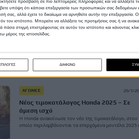
οκτήσετε πρόσβαση σε πιο λεπτομερείς πληροφορίες και να αλλάξετε τι
Επικαιρότητα
21/1/2
βετε υπόψη ότι κάποια επεξεργασία των προσωπικών σας δεδομένων ε
εσή σας, αλλά έχετε το δικαίωμα να αρνηθείτε αυτήν την επεξεργασία. 
Νέος τιμοκατάλογος Royal Enfield 2025:
τόν τον ιστότοπο. Μπορείτε να αλλάξετε τις προτιμήσεις σας ή να ανακα
Οι τελικές τιμές των μοντέλων με ΦΠΑ κ
 πάσα στιγμή επιστρέφοντας σε αυτόν τον ιστότοπο και κάνοντας κλι
τέλος ταξινόμησης
ω μέρος της ιστοσελίδας.
Αναθεωρημένο τιμοκατάλογο των μοντέλων που
υπάρχουν διαθέσιμα στην ελληνική αγορά, έχει πλέον 
Muvu...
ΕΠΙΛΟΓΕΣ
ΔΙΑΦΩΝΩ
ΣΥ
ΑΓΩΝΕΣ
20/1/2
Νέος τιμοκατάλογος Honda 2025 – Σε
άμεση ισχύ
Η Honda ανακοίνωσε τον νέο της τιμοκατάλογο, στον
οποίο περιλαμβάνονται τα επερχόμενα μοντέλα 2025 α