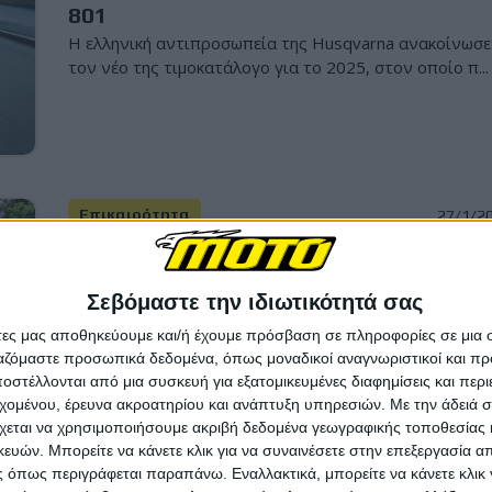
801
Η ελληνική αντιπροσωπεία της Husqvarna ανακοίνωσε
τον νέο της τιμοκατάλογο για το 2025, στον οποίο π...
Επικαιρότητα
27/1/2
Νέες τιμές Yamaha 2025 - Ήρθαν τα Eur
5+ μοντέλα που περιμέναμε
Σεβόμαστε την ιδιωτικότητά σας
Η ελληνική αντιπροσωπεία της Yamaha ανακοίνωσε τ
νέο της τιμοκατάλογο, ο οποίος περιλαμβάνει μεταξ...
άτες μας αποθηκεύουμε και/ή έχουμε πρόσβαση σε πληροφορίες σε μια
ργαζόμαστε προσωπικά δεδομένα, όπως μοναδικοί αναγνωριστικοί και 
στέλλονται από μια συσκευή για εξατομικευμένες διαφημίσεις και περ
εχομένου, έρευνα ακροατηρίου και ανάπτυξη υπηρεσιών.
Με την άδειά σα
χεται να χρησιμοποιήσουμε ακριβή δεδομένα γεωγραφικής τοποθεσίας 
ών. Μπορείτε να κάνετε κλικ για να συναινέσετε στην επεξεργασία απ
 όπως περιγράφεται παραπάνω. Εναλλακτικά, μπορείτε να κάνετε κλικ γ