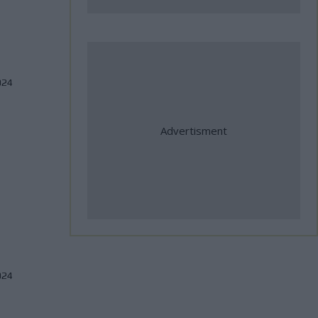
σημαντικές διεθνείς
συμμετοχές
31 Ιούλιος, 2026
024
Η Αλεξανδρούπολη ο τρίτος
σταθμός της κοινής δράσης
ΑΜΟΤΟΕ και ΜΟΤΟΕ για την
οδική ασφάλεια
31 Ιούλιος, 2026
ΜοtoGP: Θετικά νέα για τον
Bezzecchi - Επέστρεψε στις
δοκιμές ενόψει Silverstone
024
31 Ιούλιος, 2026