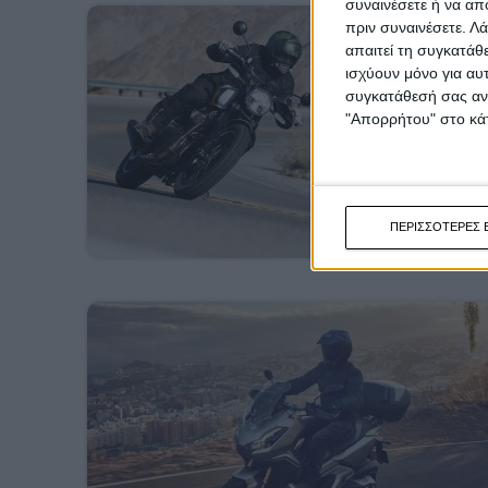
συναινέσετε ή να απ
πριν συναινέσετε.
Λά
απαιτεί τη συγκατάθ
ισχύουν μόνο για αυ
συγκατάθεσή σας ανά
"Απορρήτου" στο κάτ
ΠΕΡΙΣΣΟΤΕΡΕΣ 