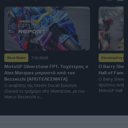
7/8/2026
Race News
Επικαιρότητα
MotoGP Silverstone FP1: Ταχύτερος ο
Ο Barry Shee
Alex Marquez μπροστά από τον
Hall of Fame
Bezzecchi [ΑΠΟΤΕΛΕΣΜΑΤΑ]
Ο Barry Sheene
πρώτους αναβά
Ο αναβάτης της Gresini Ducati ξεκίνησε
MotoGP Hall of 
ιδανικά το τριήμερο στο Silverstone, με τον
Marco Bezzecchi ν...