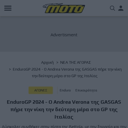
Παράκαμψη
Us
προς
το
acc
κυρίως
περιεχόμενο
me
Breadcrumb
Αρχική
NΕΑ ΤΗΣ ΑΓΟΡΑΣ
EnduroGP 2024 - Ο Andrea Verona της GASGAS πήρε την νίκη
την δεύτερη μέρα στο GP της Ιταλίας
ΑΓΩΝΕΣ
Enduro
Επικαιρότητα
EnduroGP 2024 - Ο Andrea Verona της GASGAS
πήρε την νίκη την δεύτερη μέρα στο GP της
Ιταλίας
Δύσκολες συνθήκες στην πίστα της Bettola, με την ξηρασία και την