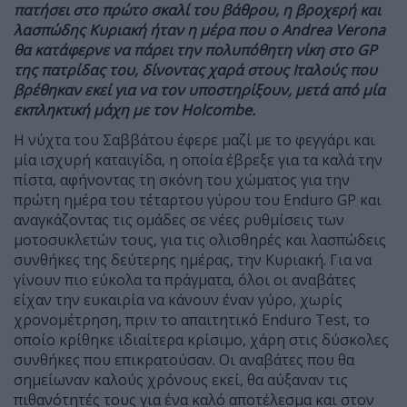
πατήσει στο πρώτο σκαλί του βάθρου, η βροχερή και
λασπώδης Κυριακή ήταν η μέρα που ο Andrea Verona
θα κατάφερνε να πάρει την πολυπόθητη νίκη στο GP
της πατρίδας του, δίνοντας χαρά στους Ιταλούς που
βρέθηκαν εκεί για να τον υποστηρίξουν, μετά από μία
εκπληκτική μάχη με τον Holcombe.
Η νύχτα του Σαββάτου έφερε μαζί με το φεγγάρι και
μία ισχυρή καταιγίδα, η οποία έβρεξε για τα καλά την
πίστα, αφήνοντας τη σκόνη του χώματος για την
πρώτη ημέρα του τέταρτου γύρου του Enduro GP και
αναγκάζοντας τις ομάδες σε νέες ρυθμίσεις των
μοτοσυκλετών τους, για τις ολισθηρές και λασπώδεις
συνθήκες της δεύτερης ημέρας, την Κυριακή. Για να
γίνουν πιο εύκολα τα πράγματα, όλοι οι αναβάτες
είχαν την ευκαιρία να κάνουν έναν γύρο, χωρίς
χρονομέτρηση, πριν το απαιτητικό Enduro Test, το
οποίο κρίθηκε ιδιαίτερα κρίσιμο, χάρη στις δύσκολες
συνθήκες που επικρατούσαν. Οι αναβάτες που θα
σημείωναν καλούς χρόνους εκεί, θα αύξαναν τις
πιθανότητές τους για ένα καλό αποτέλεσμα και στον