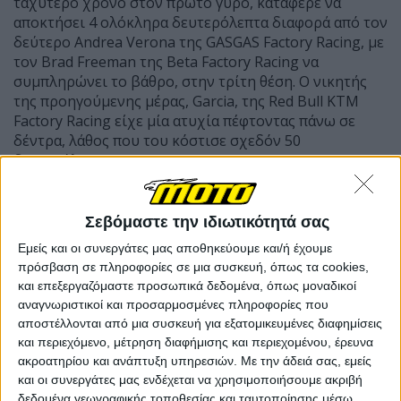
ταχύτερο χρόνο στον πρώτο γύρο, κατάφερε να
αποκτήσει 4 ολόκληρα δευτερόλεπτα διαφορά από τον
δεύτερο Andrea Verona της GASGAS Factory Racing, με
τον Brad Freeman της Beta Factory Racing να
συμπληρώνει το βάθρο, στην τρίτη θέση. Ο νικητής
της προηγούμενης μέρας, Garcia, της Red Bull KTM
Factory Racing είχε μία ατυχία πέφτοντας πάνω σε
δέντρα, λάθος που του κόστισε σχεδόν 50
δευτερόλεπτα.
Σεβόμαστε την ιδιωτικότητά σας
Εμείς και οι συνεργάτες μας αποθηκεύουμε και/ή έχουμε
πρόσβαση σε πληροφορίες σε μια συσκευή, όπως τα cookies,
και επεξεργαζόμαστε προσωπικά δεδομένα, όπως μοναδικοί
αναγνωριστικοί και προσαρμοσμένες πληροφορίες που
αποστέλλονται από μια συσκευή για εξατομικευμένες διαφημίσεις
και περιεχόμενο, μέτρηση διαφήμισης και περιεχομένου, έρευνα
ακροατηρίου και ανάπτυξη υπηρεσιών.
Με την άδειά σας, εμείς
και οι συνεργάτες μας ενδέχεται να χρησιμοποιήσουμε ακριβή
δεδομένα γεωγραφικής τοποθεσίας και ταυτοποίησης μέσω