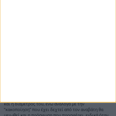
Ένα πίσω ελαστικό MotoGP ζυγίζει περίπου επτά κιλά
όταν είναι καινούργιο, όμως η εικόνα του είναι
εντελώς διαφορετική στο τέλος ενός αγώνα, όπως και
η μάζα του. Ανάλογα με τη γόμα που έχει επιλέξει ο
αναβάτης (μεσαία ή μαλακή), το ελαστικό θα χάσει από
600 γραμμάρια έως και 1,1 κιλό μέχρι το τέλος του
αγώνα, σύμφωνα με τον Ιταλό και τις δηλώσεις του
στο motosport, ήτοι έως και το 15% περίπου του
βάρους του. Αυτό σημαίνει ότι θα μικρύνει σημαντικά
και η διάμετρός του, ενώ ανάλογα με την
“κακοποίηση” που έχει δεχτεί από τον αναβάτη θα
μειωθεί και η πρόσφυση που προσφέρει, ειδικά όταν