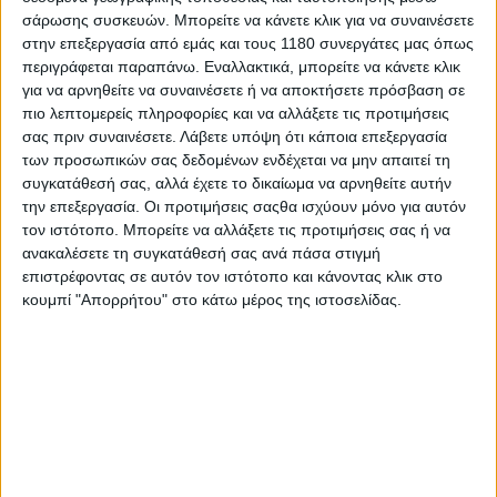
σάρωσης συσκευών. Μπορείτε να κάνετε κλικ για να συναινέσετε
στην επεξεργασία από εμάς και τους 1180 συνεργάτες μας όπως
περιγράφεται παραπάνω. Εναλλακτικά, μπορείτε να κάνετε κλικ
για να αρνηθείτε να συναινέσετε ή να αποκτήσετε πρόσβαση σε
Γρήγορα, ο Garcia άφησε πίσω του τη δύσκολη στιγμή
πιο λεπτομερείς πληροφορίες και να αλλάξετε τις προτιμήσεις
του, ξεκινώντας το ACERBIS Cross Test με στόχο να
σας πριν συναινέσετε.
Λάβετε υπόψη ότι κάποια επεξεργασία
επιστρέψει στο γκρουπ των πρώτων. Στο μεταξύ ο
των προσωπικών σας δεδομένων ενδέχεται να μην απαιτεί τη
Verona πέρασε μπροστά από τον Holcombe,
συγκατάθεσή σας, αλλά έχετε το δικαίωμα να αρνηθείτε αυτήν
την επεξεργασία. Οι προτιμήσεις σαςθα ισχύουν μόνο για αυτόν
περνώντας πρώτος την γραμμή για την ολοκλήρωση
τον ιστότοπο. Μπορείτε να αλλάξετε τις προτιμήσεις σας ή να
του πρώτου από τους τρεις συνολικά γύρους.
ανακαλέσετε τη συγκατάθεσή σας ανά πάσα στιγμή
Ταχύτερος στο POLISPORT Extreme Test και στο
επιστρέφοντας σε αυτόν τον ιστότοπο και κάνοντας κλικ στο
MAXXIS Enduro Test, πριν έρθει δεύτερος από τον
κουμπί "Απορρήτου" στο κάτω μέρος της ιστοσελίδας.
Garcia στο ACERBIS Cross Test, ο Holcombe
ολοκλήρωσε τον δεύτερο γύρο 18 ολόκληρα
δευτερόλεπτα πίσω από τον Verona, στη δεύτερη
θέση.
Διατηρώντας έναν δυνατό ρυθμό, ο Garcia είχε
καταφέρει να σημειώσει μία απίστευτη επιστροφή,
βρισκόμενος στην τρίτη θέση με μόλις έναν γύρο να