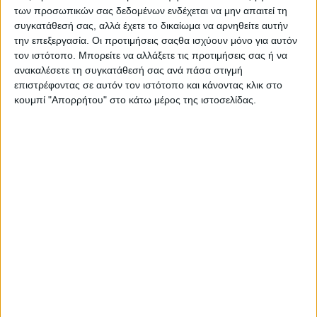
των προσωπικών σας δεδομένων ενδέχεται να μην απαιτεί τη
συγκατάθεσή σας, αλλά έχετε το δικαίωμα να αρνηθείτε αυτήν
Η δεύτερη σεζόν θα αποτελείται από 8 επεισόδια,
την επεξεργασία. Οι προτιμήσεις σαςθα ισχύουν μόνο για αυτόν
όπου διάσημα πρόσωπα του TT θα εκφράσουν τις
τον ιστότοπο. Μπορείτε να αλλάξετε τις προτιμήσεις σας ή να
απόψεις τους για τις πιο σημαντικές επιστροφές στο
ανακαλέσετε τη συγκατάθεσή σας ανά πάσα στιγμή
TT. Ακόμα θα μας πουν για το αν το φυσικό ταλέντο
επιστρέφοντας σε αυτόν τον ιστότοπο και κάνοντας κλικ στο
είναι το μόνο που χρειάζεται για να φτάσει κανείς
κουμπί "Απορρήτου" στο κάτω μέρος της ιστοσελίδας.
στην κορυφή, ή αν χρειάζεται μαζί και μία πλήρως
εργοστασιακή υποστήριξη για την επιτυχία. Αυτά και
πολλά ακόμα, όπως για το αν θα δούμε το 2024 έναν
νέο Βασιλιά του Βουνού…