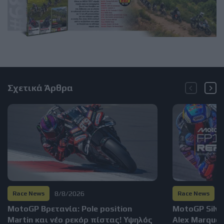
Σχετικά Άρθρα
8/8/2026
7
Race News
Race News
MotoGP Βρετανία: Pole position
MotoGP Silve
Martin και νέο ρεκόρ πίστας! Υψηλός
Alex Marque