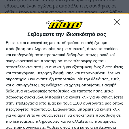
εθίσει, σε έναν αγώνα με απρόβλεπτες συνθήκες σε
κάθε μέτρο και κάθε στροφή, που το παραμικρό λάθος
μπορεί να τους οδηγήσει στον θάνατο. Εμείς έχουμε
γνωρίσει μερικούς από τους πιο γνωστούς
αγωνιζόμενους, μεταξύ των οποίων οι John
Σεβόμαστε την ιδιωτικότητά σας
McGuinness, Peter Hickman και Michael Dunlop,
Εμείς και οι συνεργάτες μας αποθηκεύουμε και/ή έχουμε
συνέντευξη του τελευταίου μάλιστα έχει δημοσιευτεί
πρόσβαση σε πληροφορίες σε μια συσκευή, όπως τα cookies,
στο τεύχος MOTO που κυκλοφορεί, με αφορμή την
και επεξεργαζόμαστε προσωπικά δεδομένα, όπως μοναδικοί
επίσκεψή μας στο εργοστάσιο της D3O, για την οποία
αναγνωριστικοί και προσαρμοσμένες πληροφορίες που
εργάζεται ως αναβάτης εξέλιξης.
αποστέλλονται από μια συσκευή για εξατομικευμένες διαφημίσεις
και περιεχόμενο, μέτρηση διαφήμισης και περιεχομένου, έρευνα
Το Between the Hedges ξεκίνησε, με το σκεπτικό να
ακροατηρίου και ανάπτυξη υπηρεσιών.
Με την άδειά σας, εμείς
αναδείξει τι σκέφτονται οι αγωνιζόμενοι που έχουν
και οι συνεργάτες μας ενδέχεται να χρησιμοποιήσουμε ακριβή
καταφέρει να επιβιώσουν από τον αγώνα με τον
δεδομένα γεωγραφικής τοποθεσίας και ταυτοποίησης μέσω
χρόνο στο Νησί και επιλέγουν να επιστρέψουν κάθε
σάρωσης συσκευών. Μπορείτε να κάνετε κλικ για να συναινέσετε
χρόνο. Η πρώτη σεζόν κατάφερε να αποσπάσει το
στην επεξεργασία από εμάς και τους 1180 συνεργάτες μας όπως
βραβείο “Best Original Content” του αθλητικού μέσου
περιγράφεται παραπάνω. Εναλλακτικά, μπορείτε να κάνετε κλικ
SportsPro, μπροστά από τα μεγαθήρια Warner Bros
για να αρνηθείτε να συναινέσετε ή να αποκτήσετε πρόσβαση σε
πιο λεπτομερείς πληροφορίες και να αλλάξετε τις προτιμήσεις
Discovery και TNT Sports, έχοντας σημειώσει πάνω
σας πριν συναινέσετε.
Λάβετε υπόψη ότι κάποια επεξεργασία
από 2.000.000 θεάσεις μέχρι σήμερα.