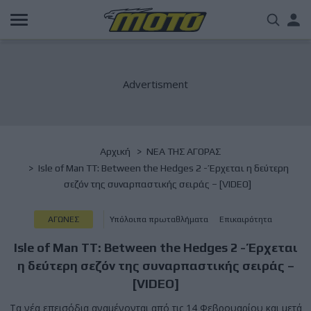
Παράκαμψη
Us
προς
το
acc
κυρίως
περιεχόμενο
me
Breadcrumb
Αρχική
NΕΑ ΤΗΣ ΑΓΟΡΑΣ
Isle of Man TT: Between the Hedges 2 - Έρχεται η δεύτερη
σεζόν της συναρπαστικής σειράς – [VIDEO]
ΑΓΩΝΕΣ
Υπόλοιπα πρωταθλήματα
Επικαιρότητα
Isle of Man TT: Between the Hedges 2 - Έρχεται
η δεύτερη σεζόν της συναρπαστικής σειράς –
[VIDEO]
Τα νέα επεισόδια αναμένονται από τις 14 Φεβρουαρίου και μετά