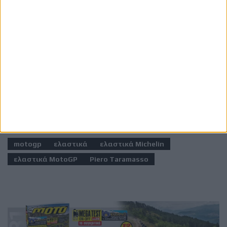
αγώνα για να την προσαρμόσει στη διάσταση του πίσω
ελαστικού -και για κάθε στροφή ξεχωριστά. Έτσι τα
ελαστικά στο MotoGP κάνουν τα “μαγικά” τους
χάνοντας έως και 10 γραμμάρια το χιλιόμετρο με
δεδομένο ότι η απόσταση σε έναν κυρίως αγώνα είναι
περίπου 110-130 χλμ.!
Ετικέτες
motogp
ελαστικά
ελαστικά Michelin
ελαστικά MotoGP
Piero Taramasso