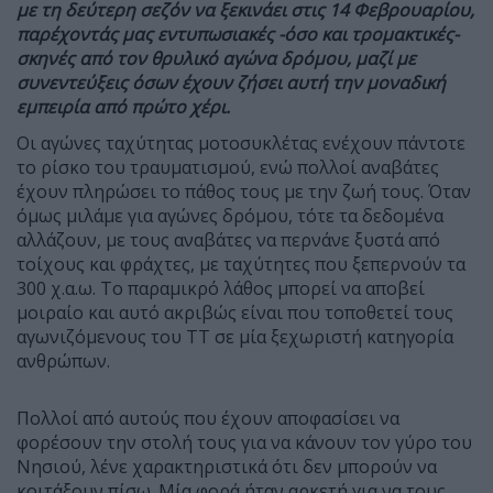
με τη δεύτερη σεζόν να ξεκινάει στις 14 Φεβρουαρίου,
παρέχοντάς μας εντυπωσιακές -όσο και τρομακτικές-
σκηνές από τον θρυλικό αγώνα δρόμου, μαζί με
συνεντεύξεις όσων έχουν ζήσει αυτή την μοναδική
εμπειρία από πρώτο χέρι.
Οι αγώνες ταχύτητας μοτοσυκλέτας ενέχουν πάντοτε
το ρίσκο του τραυματισμού, ενώ πολλοί αναβάτες
έχουν πληρώσει το πάθος τους με την ζωή τους. Όταν
όμως μιλάμε για αγώνες δρόμου, τότε τα δεδομένα
αλλάζουν, με τους αναβάτες να περνάνε ξυστά από
τοίχους και φράχτες, με ταχύτητες που ξεπερνούν τα
300 χ.α.ω. Το παραμικρό λάθος μπορεί να αποβεί
μοιραίο και αυτό ακριβώς είναι που τοποθετεί τους
αγωνιζόμενους του TT σε μία ξεχωριστή κατηγορία
ανθρώπων.
Πολλοί από αυτούς που έχουν αποφασίσει να
φορέσουν την στολή τους για να κάνουν τον γύρο του
Νησιού, λένε χαρακτηριστικά ότι δεν μπορούν να
κοιτάξουν πίσω. Μία φορά ήταν αρκετή για να τους