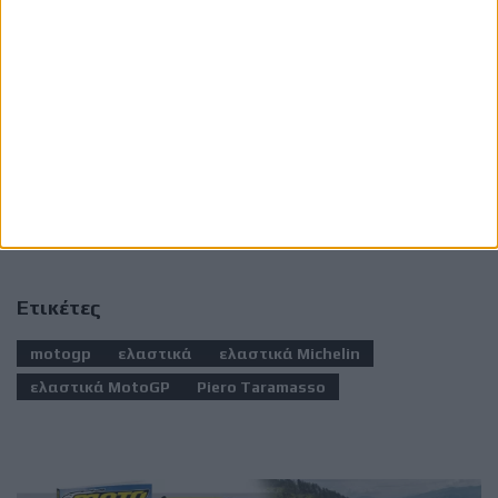
χαρτογράφηση του κινητήρα κατά τη διάρκεια του
αγώνα για να την προσαρμόσει στη διάσταση του πίσω
ελαστικού -και για κάθε στροφή ξεχωριστά. Έτσι τα
ελαστικά στο MotoGP κάνουν τα “μαγικά” τους
χάνοντας έως και 10 γραμμάρια το χιλιόμετρο με
δεδομένο ότι η απόσταση σε έναν κυρίως αγώνα είναι
περίπου 110-130 χλμ.!
Ετικέτες
motogp
ελαστικά
ελαστικά Michelin
ελαστικά MotoGP
Piero Taramasso