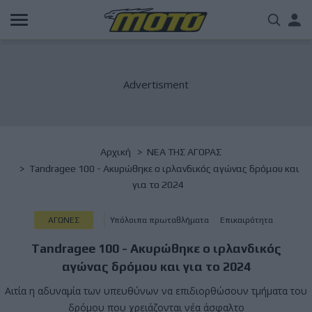
Παράκαμψη
Us
προς
το
acc
κυρίως
περιεχόμενο
me
Breadcrumb
Αρχική
NΕΑ ΤΗΣ ΑΓΟΡΑΣ
Tandragee 100 - Ακυρώθηκε ο ιρλανδικός αγώνας δρόμου και
για το 2024
ΑΓΩΝΕΣ
Υπόλοιπα πρωταθλήματα
Επικαιρότητα
Tandragee 100 - Ακυρώθηκε ο ιρλανδικός
αγώνας δρόμου και για το 2024
Αιτία η αδυναμία των υπευθύνων να επιδιορθώσουν τμήματα του
δρόμου που χρειάζονται νέα άσφαλτο