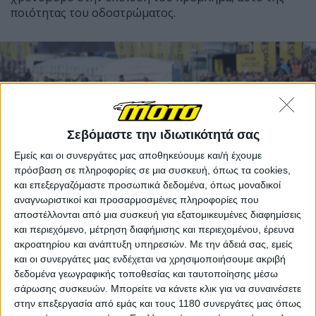
ποιότητας του οδοστρώματος.
Σεβόμαστε την ιδιωτικότητά σας
Εμείς και οι συνεργάτες μας αποθηκεύουμε και/ή έχουμε
πρόσβαση σε πληροφορίες σε μια συσκευή, όπως τα cookies,
και επεξεργαζόμαστε προσωπικά δεδομένα, όπως μοναδικοί
αναγνωριστικοί και προσαρμοσμένες πληροφορίες που
αποστέλλονται από μια συσκευή για εξατομικευμένες διαφημίσεις
και περιεχόμενο, μέτρηση διαφήμισης και περιεχομένου, έρευνα
ακροατηρίου και ανάπτυξη υπηρεσιών.
Με την άδειά σας, εμείς
Ο συγκεκριμένος αγώνας είχε αντιμετωπίσει
και οι συνεργάτες μας ενδέχεται να χρησιμοποιήσουμε ακριβή
προβλήματα και το 2022, όταν οι συνθήκες
δεδομένα γεωγραφικής τοποθεσίας και ταυτοποίησης μέσω
επιδεινώνονταν διαρκώς λόγω της έντονης και
σάρωσης συσκευών. Μπορείτε να κάνετε κλικ για να συναινέσετε
επίμονης βροχόπτωσης, που συνετέλεσε και στις
στην επεξεργασία από εμάς και τους 1180 συνεργάτες μας όπως
πολλές πτώσεις που είδαμε εκείνη την χρονιά.