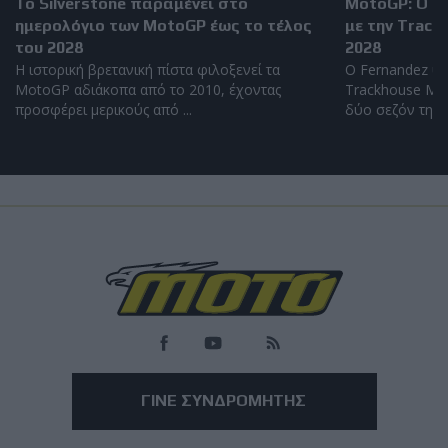
Το Silverstone παραμένει στο
MotoGP: Ο Ra
ημερολόγιο των MotoGP έως το τέλος
με την Track
του 2028
2028
Η ιστορική βρετανική πίστα φιλοξενεί τα
Ο Fernandez υπ
MotoGP αδιάκοπα από το 2010, έχοντας
Trackhouse Mot
προσφέρει μερικούς από ...
δύο σεζόν της ν
Load
More
ΓΙΝΕ ΣΥΝΔΡΟΜΗΤΗΣ