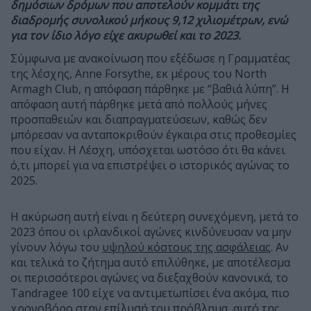
δημόσιων δρόμων που αποτελούν κομμάτι της
διαδρομής συνολικού μήκους 9,12 χιλιομέτρων, ενώ
για τον ίδιο λόγο είχε ακυρωθεί και το 2023.
Σύμφωνα με ανακοίνωση που εξέδωσε η Γραμματέας
της λέσχης, Anne Forsythe, εκ μέρους του North
Armagh Club, η απόφαση πάρθηκε με “βαθιά λύπη”. Η
απόφαση αυτή πάρθηκε μετά από πολλούς μήνες
προσπαθειών και διαπραγματεύσεων, καθώς δεν
μπόρεσαν να ανταποκριθούν έγκαιρα στις προθεσμίες
που είχαν. Η Λέσχη, υπόσχεται ωστόσο ότι θα κάνει
ό,τι μπορεί για να επιστρέψει ο ιστορικός αγώνας το
2025.
Η ακύρωση αυτή είναι η δεύτερη συνεχόμενη, μετά το
2023 όπου οι ιρλανδικοί αγώνες κινδύνευσαν να μην
γίνουν λόγω του
υψηλού κόστους της ασφάλειας
. Αν
και τελικά το ζήτημα αυτό επιλύθηκε, με αποτέλεσμα
οι περισσότεροι αγώνες να διεξαχθούν κανονικά, το
Tandragee 100 είχε να αντιμετωπίσει ένα ακόμα, πιο
χρονοβόρο στην επίλυσή του πρόβλημα, αυτό της