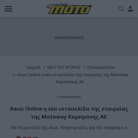
Παράκαμψη
Us
προς
το
acc
κυρίως
περιεχόμενο
me
Breadcrumb
Αρχική
NΕΑ ΤΗΣ ΑΓΟΡΑΣ
Επικαιρότητα
Asus: Online η νέα ιστοσελίδα της εταιρείας της Motoway
Καμπράνης ΑΕ
Επικαιρότητα
Asus: Online η νέα ιστοσελίδα της εταιρείας
της Motoway Καμπράνης ΑΕ
Με τα μοντέλα της Asus, πληροφορίες για την εταιρεία κ.α.