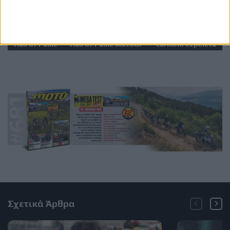
Ετικέτες
Barry Sheene
Freddie Sheene
motogp
Hall of Fame
Hall of Fame MotoGP
carmelo ezpeleta
Σχετικά Άρθρα