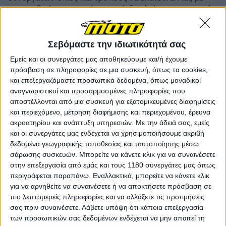
τους ανθρώπους της Asus, ενώ δεν λείπουν και τα νέα
και η εκδηλώσεις που την αφορούν.
Σεβόμαστε την ιδιωτικότητά σας
Εμείς και οι συνεργάτες μας αποθηκεύουμε και/ή έχουμε
πρόσβαση σε πληροφορίες σε μια συσκευή, όπως τα cookies,
και επεξεργαζόμαστε προσωπικά δεδομένα, όπως μοναδικοί
αναγνωριστικοί και προσαρμοσμένες πληροφορίες που
αποστέλλονται από μια συσκευή για εξατομικευμένες διαφημίσεις
και περιεχόμενο, μέτρηση διαφήμισης και περιεχομένου, έρευνα
ακροατηρίου και ανάπτυξη υπηρεσιών.
Με την άδειά σας, εμείς
και οι συνεργάτες μας ενδέχεται να χρησιμοποιήσουμε ακριβή
δεδομένα γεωγραφικής τοποθεσίας και ταυτοποίησης μέσω
σάρωσης συσκευών. Μπορείτε να κάνετε κλικ για να συναινέσετε
στην επεξεργασία από εμάς και τους 1180 συνεργάτες μας όπως
περιγράφεται παραπάνω. Εναλλακτικά, μπορείτε να κάνετε κλικ
για να αρνηθείτε να συναινέσετε ή να αποκτήσετε πρόσβαση σε
πιο λεπτομερείς πληροφορίες και να αλλάξετε τις προτιμήσεις
σας πριν συναινέσετε.
Λάβετε υπόψη ότι κάποια επεξεργασία
των προσωπικών σας δεδομένων ενδέχεται να μην απαιτεί τη