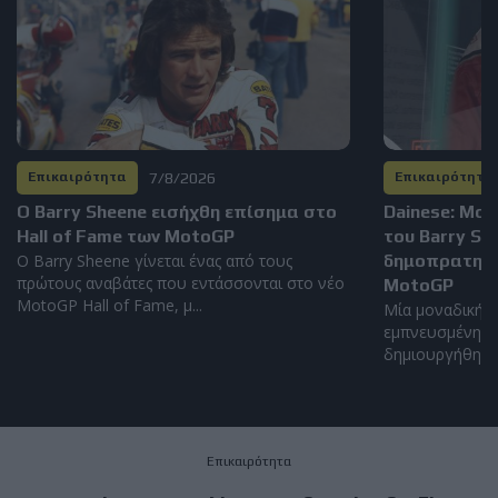
7/8/2026
Επικαιρότητα
Επικαιρότητα
Ο Barry Sheene εισήχθη επίσημα στο
Dainese: Μο
Hall of Fame των MotoGP
του Barry S
Ο Barry Sheene γίνεται ένας από τους
δημοπρατηθεί
πρώτους αναβάτες που εντάσσονται στο νέο
MotoGP
MotoGP Hall of Fame, μ...
Μία μοναδική α
εμπνευσμένη απ
δημιουργήθηκε α
Επικαιρότητα