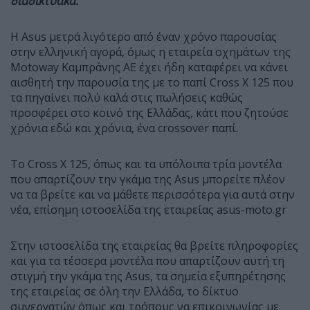
διαδικτυακά.
Η Asus μετρά λιγότερο από έναν χρόνο παρουσίας
στην ελληνική αγορά, όμως η εταιρεία οχημάτων της
Motoway Καμπράνης ΑΕ έχει ήδη καταφέρει να κάνει
αισθητή την παρουσία της με το παπί Cross X 125 που
τα πηγαίνει πολύ καλά στις πωλήσεις καθώς
προσφέρει στο κοινό της Ελλάδας, κάτι που ζητούσε
χρόνια εδώ και χρόνια, ένα crossover παπί.
Το Cross X 125, όπως και τα υπόλοιπα τρία μοντέλα
που απαρτίζουν την γκάμα της Asus μπορείτε πλέον
να τα βρείτε και να μάθετε περισσότερα για αυτά στην
νέα, επίσημη ιστοσελίδα της εταιρείας asus-moto.gr
Στην ιστοσελίδα της εταιρείας θα βρείτε πληροφορίες
και για τα τέσσερα μοντέλα που απαρτίζουν αυτή τη
στιγμή την γκάμα της Asus, τα σημεία εξυπηρέτησης
της εταιρείας σε όλη την Ελλάδα, το δίκτυο
συνεργατών όπως και τρόπους να επικοινωνίας με