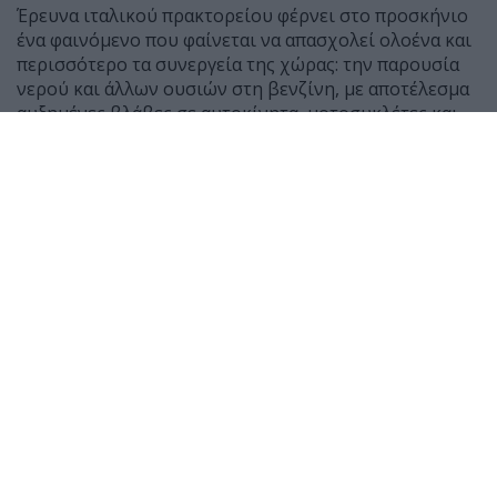
Έρευνα ιταλικού πρακτορείου φέρνει στο προσκήνιο
ένα φαινόμενο που φαίνεται να απασχολεί ολοένα και
περισσότερο τα συνεργεία της χώρας: την παρουσία
νερού και άλλων ουσιών στη βενζίνη, με αποτέλεσμα
αυξημένες βλάβες σε αυτοκίνητα, μοτοσυκλέτες και
scooter.
Σύμφωνα με μαρτυρίες μηχανικών, τους τελευταίους
μήνες έχουν αυξηθεί αισθητά τα οχήματα που
φτάνουν στα συνεργεία μετά από ανεφοδιασμό,
παρουσιάζοντας δυσκολία εκκίνησης ή ακόμη και
πλήρη διακοπή λειτουργίας του κινητήρα.
Ο Giancarlo Lanza, ιδιοκτήτης συνεργείου στη Ρώμη,
δήλωσε χαρακτηριστικά ότι μέσα σε 50 χρόνια
εργασίας δεν είχε συναντήσει τόσα περιστατικά με
παρουσία νερού σε βενζίνη όσο τους τελευταίους έξι
μήνες. Αντίστοιχη είναι και η εικόνα στα δίκυκλα, με
τον μηχανικό Roberto Federici να αναφέρει πως οι
σύγχρονες μοτοσυκλέτες και τα scooter επηρεάζονται