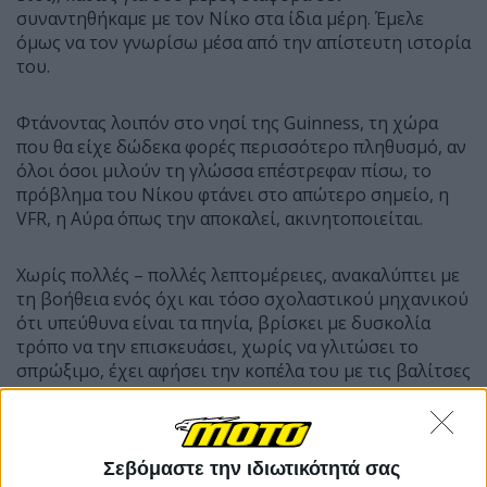
συναντηθήκαμε με τον Νίκο στα ίδια μέρη. Έμελε
όμως να τον γνωρίσω μέσα από την απίστευτη ιστορία
του.
Φτάνοντας λοιπόν στο νησί της Guinness, τη χώρα
που θα είχε δώδεκα φορές περισσότερο πληθυσμό, αν
όλοι όσοι μιλούν τη γλώσσα επέστρεφαν πίσω, το
πρόβλημα του Νίκου φτάνει στο απώτερο σημείο, η
VFR, η Αύρα όπως την αποκαλεί, ακινητοποιείται.
Χωρίς πολλές – πολλές λεπτομέρειες, ανακαλύπτει με
τη βοήθεια ενός όχι και τόσο σχολαστικού μηχανικού
ότι υπεύθυνα είναι τα πηνία, βρίσκει με δυσκολία
τρόπο να την επισκευάσει, χωρίς να γλιτώσει το
σπρώξιμο, έχει αφήσει την κοπέλα του με τις βαλίτσες
σε άλλο σημείο, και τον έχει πιάσει το βράδυ. Όλος
αυτός ο πρόλογος, έχει νόημα για ένα και μόνο λόγο,
για να γίνει κατανοητό το σοκ της επόμενης μέρας.
Σεβόμαστε την ιδιωτικότητά σας