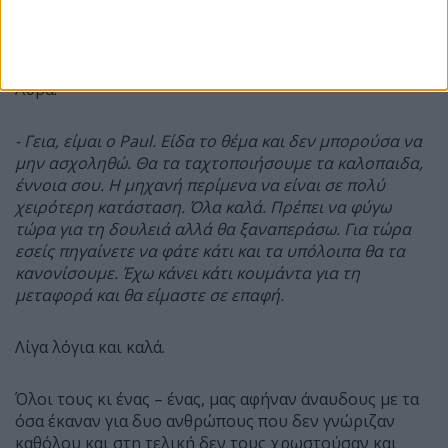
Πάω εκεί και βλέπω έναν αδύνατο, σκληροτράχηλο
50αρη τύπο, φάση Bruce Willis, με δερμάτινη στολή με
ένα κατάμαυρο BMW 1000RR να στέκεται δίπλα στην
Αύρα.
- Γεια, είμαι ο Paul. Είδα το θέμα και δεν μπορούσα να
μην ασχοληθώ. Θα τα ταχτοποιήσουμε τα καλοπαιδα,
έννοια σου. Η μηχανή περίμενα να είναι σε πολύ
χειρότερη κατάσταση. Όλα καλά. Πρέπει να φύγω
τώρα για τη δουλειά αλλά θα ξαναπεράσω. Για τώρα
εσείς πηγαίνετε να φάτε κάτι και τα υπόλοιπα θα τα
κανονίσουμε. Έχω κάνει κάτι κουμάντα για τη
μεταφορά και θα είμαστε σε επαφή.
Λίγα λόγια και καλά.
Όλοι τους κι ένας – ένας, μας αφήναν άναυδους με τα
όσα έκαναν για δυο ανθρώπους που δεν γνώριζαν
καθόλου και στη τελική δεν τους χρωστούσαν και