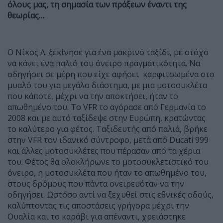
όλους μας, τη σημασία των πράξεων έναντι της
θεωρίας…
Ο Νίκος Λ. ξεκίνησε για ένα μακρινό ταξίδι, με στόχο
να κάνει ένα παλιό του όνειρο πραγματικότητα. Να
οδηγήσει σε μέρη που είχε αφήσει καρφιτσωμένα στο
μυαλό του για μεγάλο διάστημα, με μια μοτοσυκλέτα
που κάποτε, μέχρι να την αποκτήσει, ήταν το
απωθημένο του. Το VFR το αγόρασε από Γερμανία το
2008 και με αυτό ταξίδεψε στην Ευρώπη, κρατώντας
το καλύτερο για φέτος. Ταξιδευτής από παλιά, βρήκε
στην VFR τον ιδανικό σύντροφο, μετά από Ducati 999
και άλλες μοτοσυκλέτες που πέρασαν από τα χέρια
του. Φέτος θα ολοκλήρωνε το μοτοσυκλετιστικό του
όνειρο, η μοτοσυκλέτα που ήταν το απωθημένο του,
στους δρόμους που πάντα ονειρευόταν να την
οδηγήσει. Ωστόσο αντί να ξεχυθεί στις εθνικές οδούς,
καλύπτοντας τις αποστάσεις γρήγορα μέχρι την
Ουαλία και το καράβι για απέναντι, χρειάστηκε