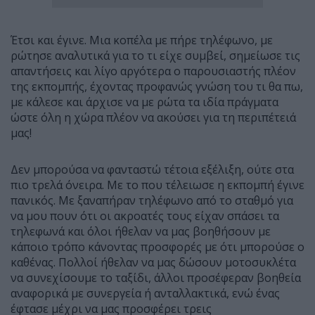
Έτσι και έγινε. Μια κοπέλα με πήρε τηλέφωνο, με
ρώτησε αναλυτικά για το τι είχε συμβεί, σημείωσε τις
απαντήσεις και λίγο αργότερα ο παρουσιαστής πλέον
της εκπομπής, έχοντας προφανώς γνώση του τι θα πω,
με κάλεσε και άρχισε να με ρώτα τα ιδία πράγματα
ώστε όλη η χώρα πλέον να ακούσει για τη περιπέτειά
μας!
Δεν μπορούσα να φανταστώ τέτοια εξέλιξη, ούτε στα
πιο τρελά όνειρα. Με το που τέλειωσε η εκπομπή έγινε
πανικός. Με ξαναπήραν τηλέφωνο από το σταθμό για
να μου πουν ότι οι ακροατές τους είχαν σπάσει τα
τηλεφωνά και όλοι ήθελαν να μας βοηθήσουν με
κάποιο τρόπο κάνοντας προσφορές με ότι μπορούσε ο
καθένας. Πολλοί ήθελαν να μας δώσουν μοτοσυκλέτα
να συνεχίσουμε το ταξίδι, άλλοι προσέφεραν βοηθεία
αναφορικά με συνεργεία ή ανταλλακτικά, ενώ ένας
έφτασε μέχρι να μας προσφέρει τρεις