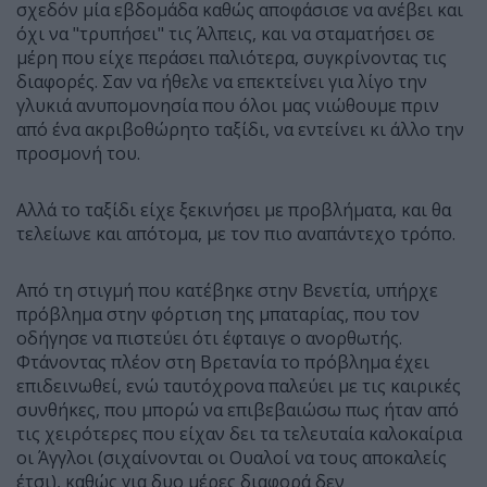
σχεδόν μία εβδομάδα καθώς αποφάσισε να ανέβει και
όχι να "τρυπήσει" τις Άλπεις, και να σταματήσει σε
μέρη που είχε περάσει παλιότερα, συγκρίνοντας τις
διαφορές. Σαν να ήθελε να επεκτείνει για λίγο την
γλυκιά ανυπομονησία που όλοι μας νιώθουμε πριν
από ένα ακριβοθώρητο ταξίδι, να εντείνει κι άλλο την
προσμονή του.
Αλλά το ταξίδι είχε ξεκινήσει με προβλήματα, και θα
τελείωνε και απότομα, με τον πιο αναπάντεχο τρόπο.
Από τη στιγμή που κατέβηκε στην Βενετία, υπήρχε
πρόβλημα στην φόρτιση της μπαταρίας, που τον
οδήγησε να πιστεύει ότι έφταιγε ο ανορθωτής.
Φτάνοντας πλέον στη Βρετανία το πρόβλημα έχει
επιδεινωθεί, ενώ ταυτόχρονα παλεύει με τις καιρικές
συνθήκες, που μπορώ να επιβεβαιώσω πως ήταν από
τις χειρότερες που είχαν δει τα τελευταία καλοκαίρια
οι Άγγλοι (σιχαίνονται οι Ουαλοί να τους αποκαλείς
έτσι), καθώς για δυο μέρες διαφορά δεν