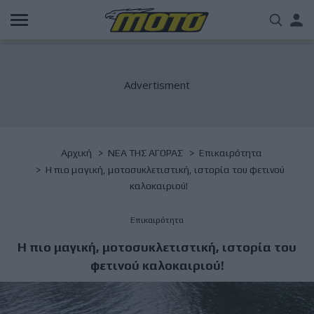
Παράκαμψη
Us
προς
το
acc
κυρίως
περιεχόμενο
me
Breadcrumb
Αρχική
NΕΑ ΤΗΣ ΑΓΟΡΑΣ
Επικαιρότητα
Η πιο μαγική, μοτοσυκλετιστική, ιστορία του φετινού
καλοκαιριού!
Επικαιρότητα
Η πιο μαγική, μοτοσυκλετιστική, ιστορία του
φετινού καλοκαιριού!