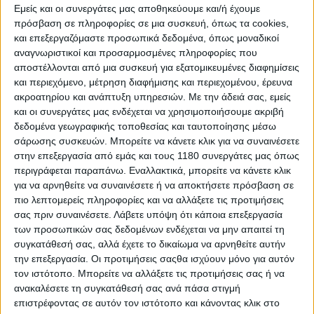
Φτάνει λοιπόν σε ένα hostel, έχοντας περάσει το πιο
Εμείς και οι συνεργάτες μας αποθηκεύουμε και/ή έχουμε
βαρετό σημείο του ταξιδιού στις «δεν έχεις τίποτα να
πρόσβαση σε πληροφορίες σε μια συσκευή, όπως τα cookies,
δεις» εθνικές οδούς της Ευρώπης. Έχει βραχεί,
και επεξεργαζόμαστε προσωπικά δεδομένα, όπως μοναδικοί
μουλιάσει καλύτερα, έχει ταλαιπωρηθεί αρκετά, αλλά
αναγνωριστικοί και προσαρμοσμένες πληροφορίες που
είναι έτοιμος να τα ξεχάσει όλα αυτά με ένα εξάωρο
αποστέλλονται από μια συσκευή για εξατομικευμένες διαφημίσεις
και περιεχόμενο, μέτρηση διαφήμισης και περιεχομένου, έρευνα
ύπνο, μπροστά στην απόλυτη νιρβάνα που τον
ακροατηρίου και ανάπτυξη υπηρεσιών.
Με την άδειά σας, εμείς
περιμένει το επόμενο πρωί: Η ιδανική για αυτόν
και οι συνεργάτες μας ενδέχεται να χρησιμοποιήσουμε ακριβή
μοτοσυκλέτα, με την παρέα που αγαπά, στους δρόμους
δεδομένα γεωγραφικής τοποθεσίας και ταυτοποίησης μέσω
που ονειρευόταν! Διαβάστε τι έχει να μας πει για όλα
σάρωσης συσκευών. Μπορείτε να κάνετε κλικ για να συναινέσετε
όσα έγιναν μετά:
στην επεξεργασία από εμάς και τους 1180 συνεργάτες μας όπως
περιγράφεται παραπάνω. Εναλλακτικά, μπορείτε να κάνετε κλικ
--------------------------
για να αρνηθείτε να συναινέσετε ή να αποκτήσετε πρόσβαση σε
πιο λεπτομερείς πληροφορίες και να αλλάξετε τις προτιμήσεις
σας πριν συναινέσετε.
Λάβετε υπόψη ότι κάποια επεξεργασία
Όταν βγήκαμε το πρωί να βάλουμε τα πράγματα στη
των προσωπικών σας δεδομένων ενδέχεται να μην απαιτεί τη
μηχανή για την αναχώρηση η μηχανή δεν ήταν
συγκατάθεσή σας, αλλά έχετε το δικαίωμα να αρνηθείτε αυτήν
πουθενά.
την επεξεργασία. Οι προτιμήσεις σαςθα ισχύουν μόνο για αυτόν
τον ιστότοπο. Μπορείτε να αλλάξετε τις προτιμήσεις σας ή να
Πρώτη σκέψη η άρνηση. Αποκλείεται. Κάπου αλλού
ανακαλέσετε τη συγκατάθεσή σας ανά πάσα στιγμή
πάρκαρα και βγήκα σε άλλο μέρος, ο βλάκας.
επιστρέφοντας σε αυτόν τον ιστότοπο και κάνοντας κλικ στο