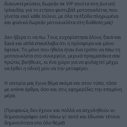
διανυκτερεύσεις δωρεάν σε VIP σουίτα στη Δυτική
Ιρλανδία, για το ετήσιο φεστιβάλ μοτοσυκλέτας που
γίνεται εκεί κάθε Ιούνιο, με όλα τα έξοδα πληρωμένα
και φυσικά δωρεάν μοτοσυκλέτα στη διάθεση μας!
Δεν ήξερα τι να πω. Τους ευχαρίστησα όλους ξανά και
ξανά και απλά επανέλαβα ότι η πρόσφορα και μόνο
έφτανε. Το μόνο που ήθελα ήταν ένα τρόπο να πάω τη
μοτοσυκλέτα στο συνεργείο, μερικά πραγματάκια σαν
πρώτες βοήθειες, κι ένα χώρο για να φυλαχτεί μέχρι
να έρθει η οδική μου να την μεταφέρει.
Η ιστορία μας έγινε θέμα ακόμα και στον τύπο, τόσο
με online άρθρα, όσο και στις εφημερίδες την επομένη
μέρα.
(Προφανώς δεν έχουν και πολλά να ασχοληθούν οι
δημοσιογράφοι εκεί πάνω γι’ αυτό και έδωσαν τέτοια
δημοσιότητα στο όλο θέμα!)